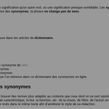
 signification qu'un autre mot, ou une signification presque semblable. Les
s
ilise des
synonymes
, la phrase
ne change pas de sens
.
ouve dans les articles de
dictionnaire.
me synonyme de
vélo
.
onymes.
ynonymes.
 l’on retrouve dans ce dictionnaire des synonymes en ligne.
des synonymes
trouver des termes plus adaptés au contexte que ceux dont on se sert spont
t caractéristique, le but, la fonction, etc. de la chose, de l'être, de l'action e
e mots dans le même texte afin d’améliorer le style de sa rédaction.