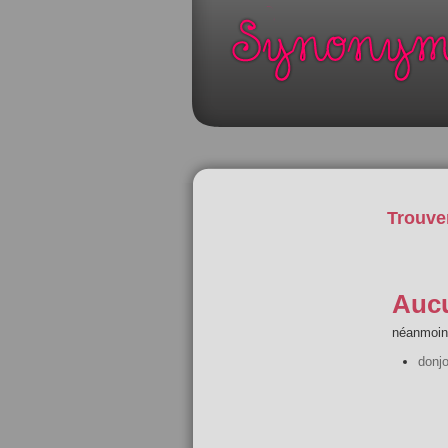
Trouve
Aucu
néanmoins
donj