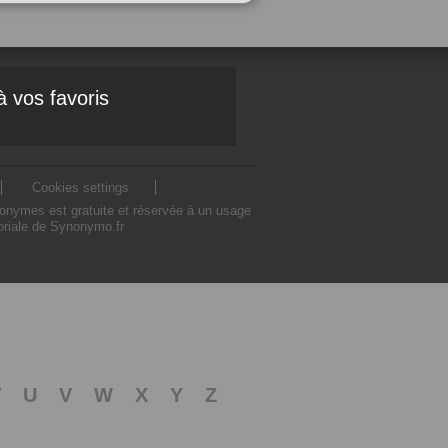
à vos favoris
Cookies settings
nonymes est gratuite et réservée à un usage
toriale de Synonymo.fr
T
U
V
W
X
Y
Z