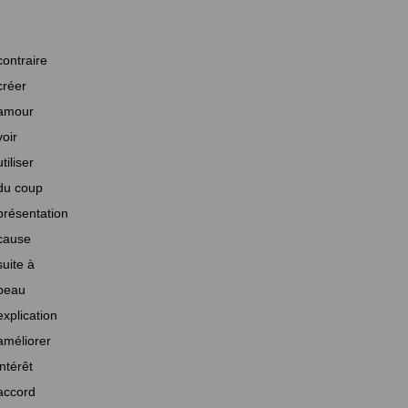
contraire
créer
amour
voir
utiliser
du coup
présentation
cause
suite à
beau
explication
améliorer
intérêt
accord