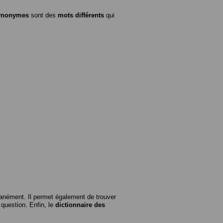
ynonymes
sont des
mots différents
qui
anément. Il permet également de trouver
n question. Enfin, le
dictionnaire des