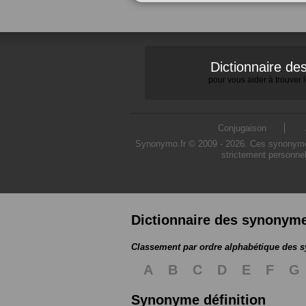
Dictionnaire d
pour vous aider à trouver
Conjugaison
Synonymo.fr © 2009 - 2026. Ces synonymes s
strictement personnel
Dictionnaire des synonym
Classement par ordre alphabétique des
A
B
C
D
E
F
G
Synonyme définition