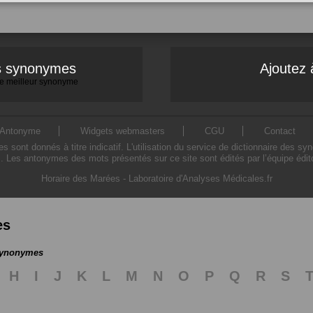
es synonymes
Ajoutez 
 le meilleur synonyme
Antonyme
Widgets webmasters
CGU
Contact
ont donnés à titre indicatif. L'utilisation du service de dictionnaire des sy
. Les antonymes des mots présentés sur ce site sont édités par l’équipe édi
Horaire des Marées
-
Laboratoire d'Analyses Médicales.fr
es
 synonymes
H
I
J
K
L
M
N
O
P
Q
R
S