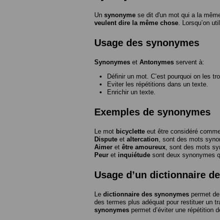
Un
synonyme
se dit d'un mot qui a la même
veulent dire la même chose
. Lorsqu’on ut
Usage des synonymes
Synonymes
et
Antonymes
servent à:
Définir un mot. C’est pourquoi on les tr
Eviter les répétitions dans un texte.
Enrichir un texte.
Exemples de synonymes
Le mot
bicyclette
eut être considéré com
Dispute
et
altercation
, sont des mots syn
Aimer
et
être amoureux
, sont des mots s
Peur
et
inquiétude
sont deux synonymes que
Usage d’un dictionnaire 
Le
dictionnaire des synonymes
permet de 
des termes plus adéquat pour restituer un trai
synonymes
permet d’éviter une répétition d