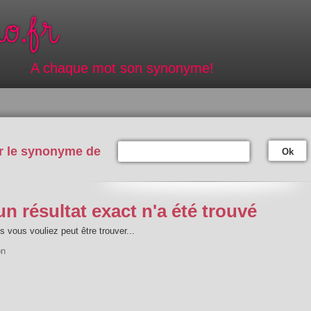
A chaque mot son synonyme!
r le synonyme de
Ok
n résultat exact n'a été trouvé
 vous vouliez peut être trouver...
on