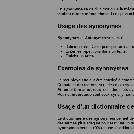
Un
synonyme
se dit d'un mot qui a la même
veulent dire la même chose
. Lorsqu’on ut
Usage des synonymes
Synonymes
et
Antonymes
servent à:
Définir un mot. C’est pourquoi on les tr
Eviter les répétitions dans un texte.
Enrichir un texte.
Exemples de synonymes
Le mot
bicyclette
eut être considéré com
Dispute
et
altercation
, sont des mots syn
Aimer
et
être amoureux
, sont des mots s
Peur
et
inquiétude
sont deux synonymes que
Usage d’un dictionnaire 
Le
dictionnaire des synonymes
permet de 
des termes plus adéquat pour restituer un trai
synonymes
permet d’éviter une répétition d