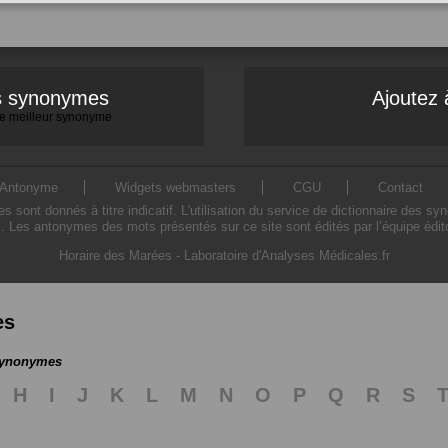
es synonymes
Ajoutez 
 le meilleur synonyme
Antonyme
Widgets webmasters
CGU
Contact
ont donnés à titre indicatif. L'utilisation du service de dictionnaire des sy
. Les antonymes des mots présentés sur ce site sont édités par l’équipe édi
Horaire des Marées
-
Laboratoire d'Analyses Médicales.fr
es
 synonymes
H
I
J
K
L
M
N
O
P
Q
R
S