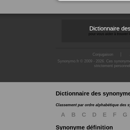
Dictionnaire d
pour vous aider à trouver
Conjugaison
Synonymo.fr © 2009 - 2026. Ces synonymes s
strictement personnel
Dictionnaire des synonym
Classement par ordre alphabétique des
A
B
C
D
E
F
G
Synonyme définition