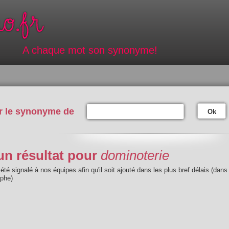
A chaque mot son synonyme!
r le synonyme de
Ok
n résultat pour
dominoterie
été signalé à nos équipes afin qu'il soit ajouté dans les plus bref délais (dans
aphe)