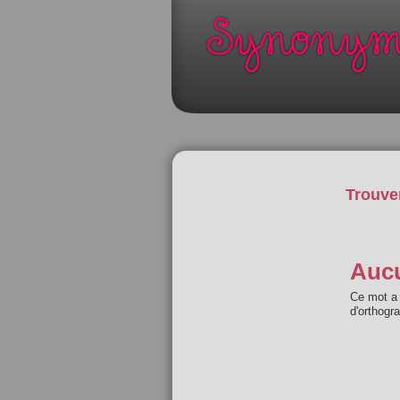
Trouve
Aucu
Ce mot a 
d'orthogr