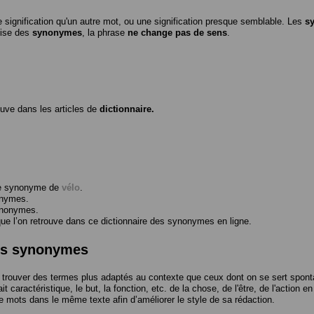
 signification qu'un autre mot, ou une signification presque semblable. Les
s
ilise des
synonymes
, la phrase
ne change pas de sens
.
ouve dans les articles de
dictionnaire.
me synonyme de
vélo
.
onymes.
ynonymes.
 l’on retrouve dans ce dictionnaire des synonymes en ligne.
des synonymes
trouver des termes plus adaptés au contexte que ceux dont on se sert spont
t caractéristique, le but, la fonction, etc. de la chose, de l'être, de l'action e
e mots dans le même texte afin d’améliorer le style de sa rédaction.