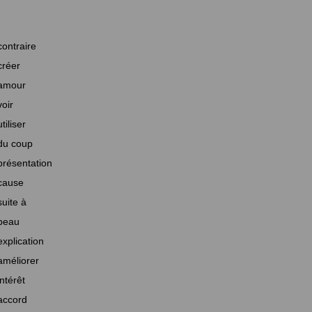
contraire
créer
amour
voir
utiliser
du coup
présentation
cause
suite à
beau
explication
améliorer
intérêt
accord