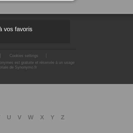
à vos favoris
Cookies settings
nonymes est gratuite et réservée à un usage
toriale de Synonymo.fr
T
U
V
W
X
Y
Z