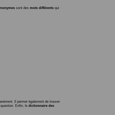
ynonymes
sont des
mots différents
qui
anément. Il permet également de trouver
n question. Enfin, le
dictionnaire des