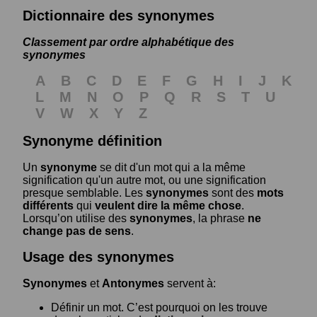
Dictionnaire des synonymes
Classement par ordre alphabétique des
synonymes
A
B
C
D
E
F
G
H
I
J
K
L
M
N
O
P
Q
R
S
T
U
V
W
X
Y
Z
Synonyme définition
Un
synonyme
se dit d'un mot qui a la même
signification qu'un autre mot, ou une signification
presque semblable. Les
synonymes
sont des
mots
différents
qui
veulent dire la même chose
.
Lorsqu’on utilise des
synonymes
, la phrase
ne
change pas de sens
.
Usage des synonymes
Synonymes
et
Antonymes
servent à:
Définir un mot. C’est pourquoi on les trouve