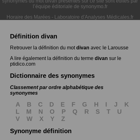
synonymes du mot divan présentés sur ce site sont édités par
l’équipe éditoriale de synonymo.fr
Horaire des Marées
-
Laboratoire d'Analyses Médicales.fr
Définition divan
Retrouver la définition du mot
divan
avec le Larousse
A lire également la définition du terme
divan
sur le
ptidico.com
Dictionnaire des synonymes
Classement par ordre alphabétique des
synonymes
A
B
C
D
E
F
G
H
I
J
K
L
M
N
O
P
Q
R
S
T
U
V
W
X
Y
Z
Synonyme définition