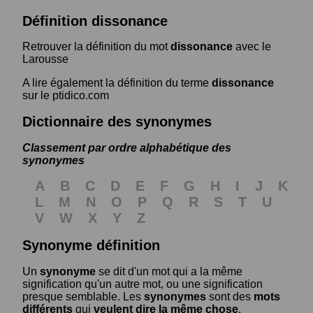
Définition dissonance
Retrouver la définition du mot
dissonance
avec le
Larousse
A lire également la définition du terme
dissonance
sur le ptidico.com
Dictionnaire des synonymes
Classement par ordre alphabétique des
synonymes
A
B
C
D
E
F
G
H
I
J
K
L
M
N
O
P
Q
R
S
T
U
V
W
X
Y
Z
Synonyme définition
Un
synonyme
se dit d'un mot qui a la même
signification qu'un autre mot, ou une signification
presque semblable. Les
synonymes
sont des
mots
différents
qui
veulent dire la même chose
.