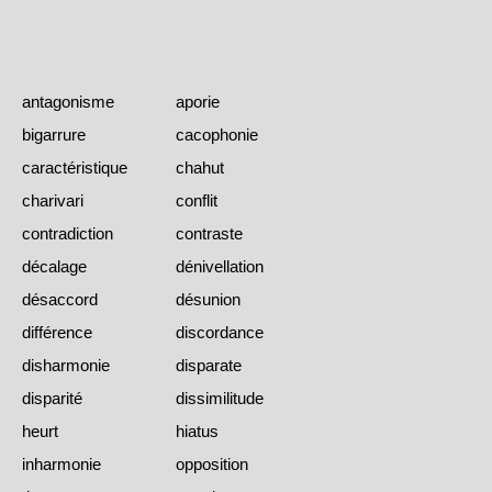
antagonisme
aporie
bigarrure
cacophonie
caractéristique
chahut
charivari
conflit
contradiction
contraste
décalage
dénivellation
désaccord
désunion
différence
discordance
disharmonie
disparate
disparité
dissimilitude
heurt
hiatus
inharmonie
opposition