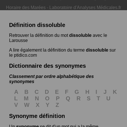
Horaire des Marées
-
Laboratoire d'Analyses Médicales.fr
Définition dissoluble
Retrouver la définition du mot
dissoluble
avec le
Larousse
A lire également la définition du terme
dissoluble
sur
le ptidico.com
Dictionnaire des synonymes
Classement par ordre alphabétique des
synonymes
A
B
C
D
E
F
G
H
I
J
K
L
M
N
O
P
Q
R
S
T
U
V
W
X
Y
Z
Synonyme définition
Un
synonyme
se dit d'un mot qui a la même