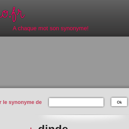
A chaque mot son synonyme!
r le synonyme de
Ok