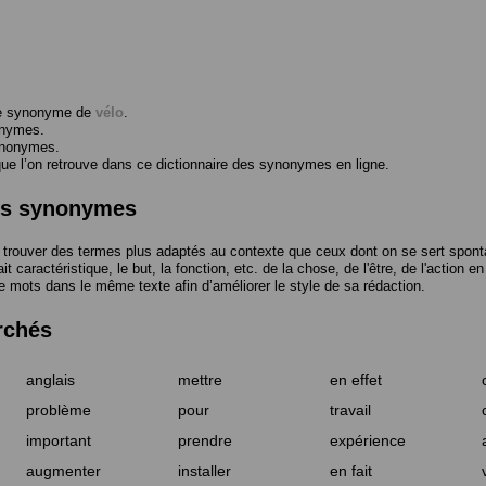
me synonyme de
vélo
.
onymes.
ynonymes.
 l’on retrouve dans ce dictionnaire des synonymes en ligne.
des synonymes
trouver des termes plus adaptés au contexte que ceux dont on se sert spont
t caractéristique, le but, la fonction, etc. de la chose, de l'être, de l'action e
e mots dans le même texte afin d’améliorer le style de sa rédaction.
rchés
anglais
mettre
en effet
problème
pour
travail
important
prendre
expérience
augmenter
installer
en fait