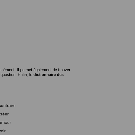
anément. Il permet également de trouver
n question. Enfin, le
dictionnaire des
contraire
créer
amour
voir