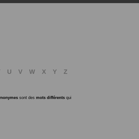
T
U
V
W
X
Y
Z
ynonymes
sont des
mots différents
qui