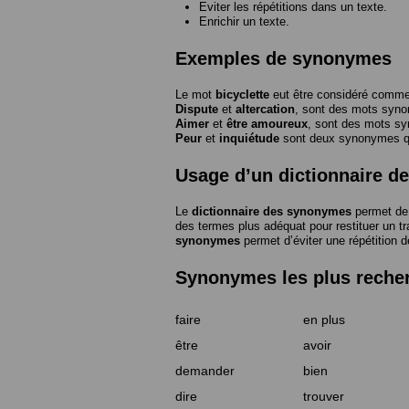
Eviter les répétitions dans un texte.
Enrichir un texte.
Exemples de synonymes
Le mot
bicyclette
eut être considéré com
Dispute
et
altercation
, sont des mots syn
Aimer
et
être amoureux
, sont des mots s
Peur
et
inquiétude
sont deux synonymes que
Usage d’un dictionnaire 
Le
dictionnaire des synonymes
permet de 
des termes plus adéquat pour restituer un trai
synonymes
permet d’éviter une répétition d
Synonymes les plus reche
faire
en plus
être
avoir
demander
bien
dire
trouver