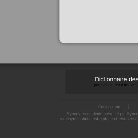
Dictionnaire d
pour vous aider à trouver
Conjugaison
Synonyme de dinde présenté par Synonymo
synonymes dinde est gratuite et réservée à