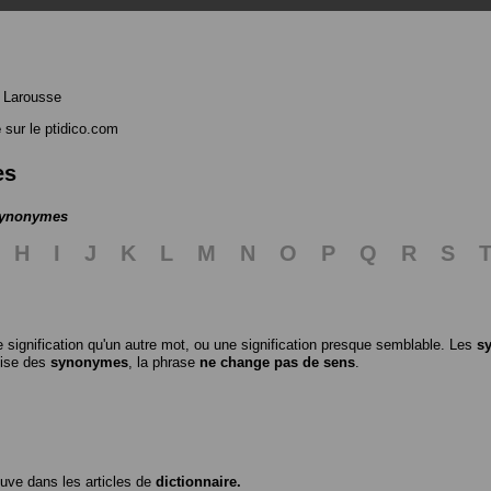
 Larousse
e
sur le ptidico.com
es
 synonymes
H
I
J
K
L
M
N
O
P
Q
R
S
 signification qu'un autre mot, ou une signification presque semblable. Les
s
ilise des
synonymes
, la phrase
ne change pas de sens
.
ouve dans les articles de
dictionnaire.