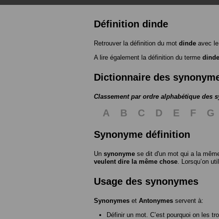
Définition dinde
Retrouver la définition du mot
dinde
avec le
A lire également la définition du terme
dind
Dictionnaire des synonym
Classement par ordre alphabétique des
A
B
C
D
E
F
G
Synonyme définition
Un
synonyme
se dit d'un mot qui a la même
veulent dire la même chose
. Lorsqu’on ut
Usage des synonymes
Synonymes
et
Antonymes
servent à:
Définir un mot. C’est pourquoi on les tr