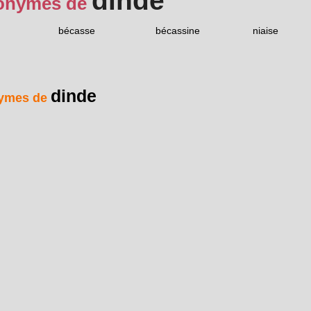
dinde
onymes de
bécasse
bécassine
niaise
dinde
ymes de