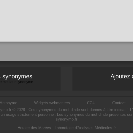
es synonymes
Ajoutez 
 le meilleur synonyme
Antonyme
Widgets webmasters
CGU
Contact
.fr © 2026 - Ces synonymes du mot dinde sont donnés à titre indicatif. L'ut
 un usage strictement personnel. Les synonymes du mot dinde présentés sur ce 
synonymo.fr
Horaire des Marées
-
Laboratoire d'Analyses Médicales.fr