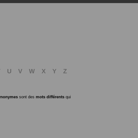
T
U
V
W
X
Y
Z
ynonymes
sont des
mots différents
qui