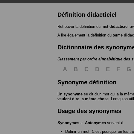
Définition didacticiel
Retrouver la définition du mot
didacticiel
av
A lire également la définition du terme
didac
Dictionnaire des synonym
Classement par ordre alphabétique des
A
B
C
D
E
F
G
Synonyme définition
Un
synonyme
se dit d'un mot qui a la même
veulent dire la même chose
. Lorsqu’on ut
Usage des synonymes
Synonymes
et
Antonymes
servent à:
Définir un mot. C’est pourquoi on les tr