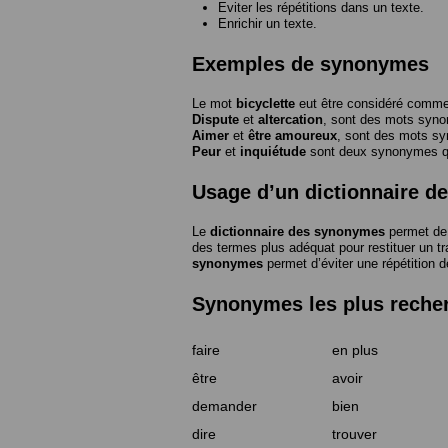
Eviter les répétitions dans un texte.
Enrichir un texte.
Exemples de synonymes
Le mot
bicyclette
eut être considéré com
Dispute
et
altercation
, sont des mots syn
Aimer
et
être amoureux
, sont des mots s
Peur
et
inquiétude
sont deux synonymes que
Usage d’un dictionnaire 
Le
dictionnaire des synonymes
permet de 
des termes plus adéquat pour restituer un trai
synonymes
permet d’éviter une répétition d
Synonymes les plus reche
faire
en plus
être
avoir
demander
bien
dire
trouver