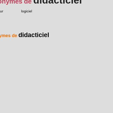
didacticiel
onymes de
ur
logiciel
didacticiel
ymes de