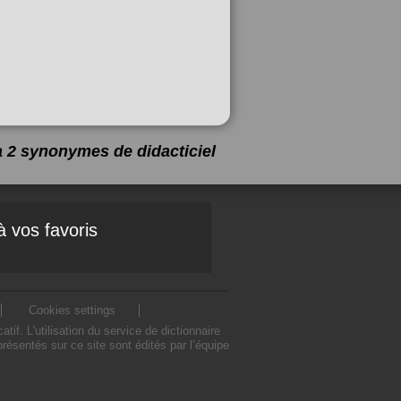
 a 2 synonymes de
didacticiel
à vos favoris
Cookies settings
f. L'utilisation du service de dictionnaire
ésentés sur ce site sont édités par l’équipe