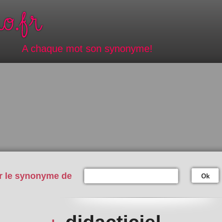
A chaque mot son synonyme!
r le synonyme de
Ok