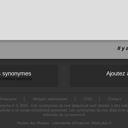
Il y
es synonymes
Ajoutez 
 le meilleur synonyme
Antonyme
Widgets webmasters
CGU
Contact
ymo.fr © 2026 - Ces synonymes du mot didacticiel sont donnés à titre indicati
éservée à un usage strictement personnel. Les synonymes du mot didacticiel pr
éditoriale de synonymo.fr
Horaire des Marées
-
Laboratoire d'Analyses Médicales.fr