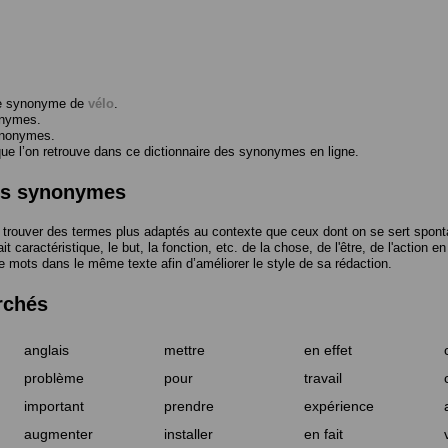
me synonyme de
vélo
.
onymes.
ynonymes.
 l’on retrouve dans ce dictionnaire des synonymes en ligne.
des synonymes
trouver des termes plus adaptés au contexte que ceux dont on se sert spont
t caractéristique, le but, la fonction, etc. de la chose, de l'être, de l'action e
e mots dans le même texte afin d’améliorer le style de sa rédaction.
rchés
anglais
mettre
en effet
problème
pour
travail
important
prendre
expérience
augmenter
installer
en fait