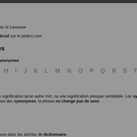
ec le Larousse
ticiel
sur le ptidico.com
es
 synonymes
H
I
J
K
L
M
N
O
P
Q
R
S
 signification qu'un autre mot, ou une signification presque semblable. Les
s
ilise des
synonymes
, la phrase
ne change pas de sens
.
ouve dans les articles de
dictionnaire.