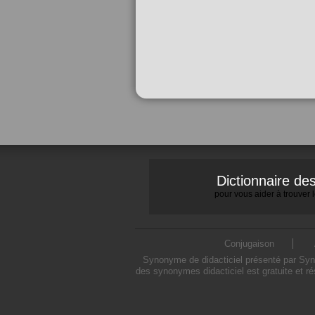
Dictionnaire d
pour vous aider à trouver
Conjugaison
Synonyme de didacticiel présenté par Synon
des synonymes didacticiel est gratuite et r