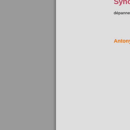
Syn
dépanne
Anton