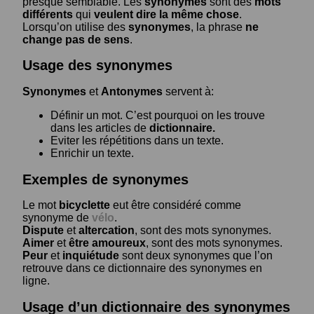
presque semblable. Les
synonymes
sont des
mots
différents
qui
veulent dire la même chose
.
Lorsqu’on utilise des
synonymes
, la phrase
ne
change pas de sens
.
Usage des synonymes
Synonymes
et
Antonymes
servent à:
Définir un mot. C’est pourquoi on les trouve
dans les articles de
dictionnaire.
Eviter les répétitions dans un texte.
Enrichir un texte.
Exemples de synonymes
Le mot
bicyclette
eut être considéré comme
synonyme de
vélo
.
Dispute
et
altercation
, sont des mots synonymes.
Aimer
et
être amoureux
, sont des mots synonymes.
Peur
et
inquiétude
sont deux synonymes que l’on
retrouve dans ce dictionnaire des synonymes en
ligne.
Usage d’un dictionnaire des synonymes