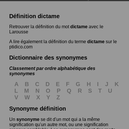
Définition dictame
Retrouver la définition du mot
dictame
avec le
Larousse
A lire également la définition du terme
dictame
sur le
ptidico.com
Dictionnaire des synonymes
Classement par ordre alphabétique des
synonymes
A
B
C
D
E
F
G
H
I
J
K
L
M
N
O
P
Q
R
S
T
U
V
W
X
Y
Z
Synonyme définition
Un
synonyme
se dit d'un mot qui a la même
signification qu'un autre mot, ou une signification