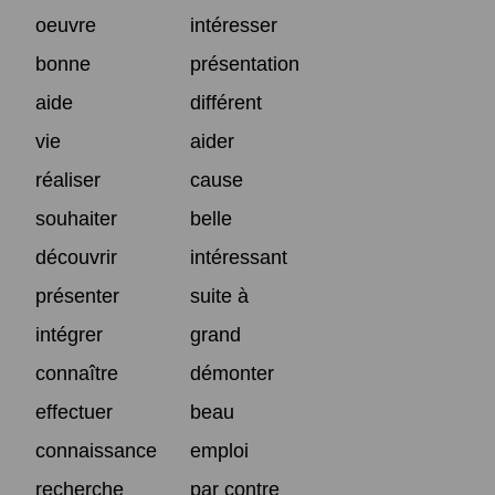
oeuvre
intéresser
bonne
présentation
aide
différent
vie
aider
réaliser
cause
souhaiter
belle
découvrir
intéressant
présenter
suite à
intégrer
grand
connaître
démonter
effectuer
beau
connaissance
emploi
recherche
par contre