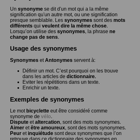
Un
synonyme
se dit d'un mot qui a la même
signification qu'un autre mot, ou une signification
presque semblable. Les
synonymes
sont des
mots
différents
qui
veulent dire la même chose
.
Lorsqu’on utilise des
synonymes
, la phrase
ne
change pas de sens
.
Usage des synonymes
Synonymes
et
Antonymes
servent à:
Définir un mot. C’est pourquoi on les trouve
dans les articles de
dictionnaire.
Eviter les répétitions dans un texte.
Enrichir un texte.
Exemples de synonymes
Le mot
bicyclette
eut être considéré comme
synonyme de
vélo
.
Dispute
et
altercation
, sont des mots synonymes.
Aimer
et
être amoureux
, sont des mots synonymes.
Peur
et
inquiétude
sont deux synonymes que l’on
retrouve dans ce dictionnaire des synonymes en