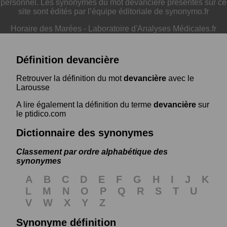
personnel. Les synonymes du mot devancière présentés sur ce
site sont édités par l’équipe éditoriale de synonymo.fr
Horaire des Marées
-
Laboratoire d'Analyses Médicales.fr
Définition devancière
Retrouver la définition du mot
devancière
avec le
Larousse
A lire également la définition du terme
devancière
sur
le ptidico.com
Dictionnaire des synonymes
Classement par ordre alphabétique des
synonymes
A
B
C
D
E
F
G
H
I
J
K
L
M
N
O
P
Q
R
S
T
U
V
W
X
Y
Z
Synonyme définition