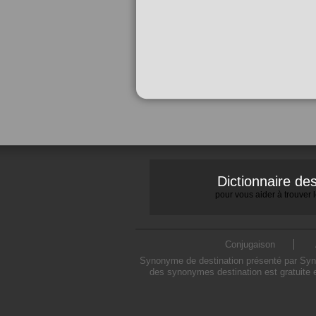
Dictionnaire d
pour vous aider à trouver
Conjugaison
Synonyme de destination présenté par Synon
des synonymes destination est gratuite 