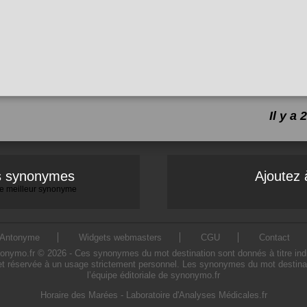
Il y a
es synonymes
Ajoutez 
 le meilleur synonyme
Antonyme
Widgets webmasters
CGU
Contact
ymo.fr © 2026 - Ces synonymes du mot destination sont donnés à titre indicati
et réservée à un usage strictement personnel. Les synonymes du mot destinati
l’équipe éditoriale de synonymo.fr
Horaire des Marées
-
Laboratoire d'Analyses Médicales.fr