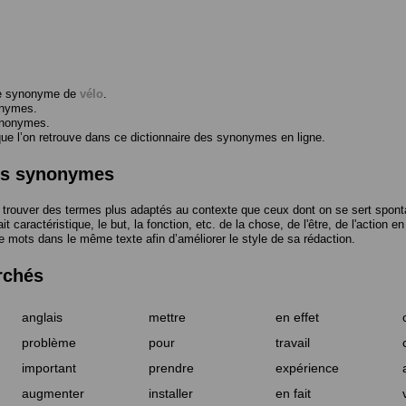
me synonyme de
vélo
.
onymes.
ynonymes.
 l’on retrouve dans ce dictionnaire des synonymes en ligne.
des synonymes
trouver des termes plus adaptés au contexte que ceux dont on se sert spont
t caractéristique, le but, la fonction, etc. de la chose, de l'être, de l'action e
e mots dans le même texte afin d’améliorer le style de sa rédaction.
rchés
anglais
mettre
en effet
problème
pour
travail
important
prendre
expérience
augmenter
installer
en fait