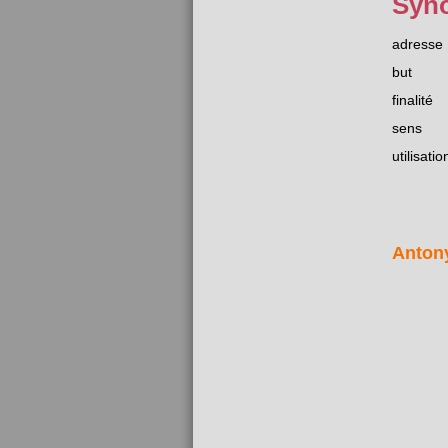
Syn
adresse
but
finalité
sens
utilisatio
Anton