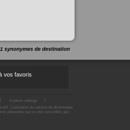
 21 synonymes de
destination
à vos favoris
Cookies settings
f. L'utilisation du service de dictionnaire
on présentés sur ce site sont édités par