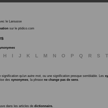
ec le Larousse
nation
sur le ptidico.com
es
 synonymes
H
I
J
K
L
M
N
O
P
Q
R
S
 signification qu'un autre mot, ou une signification presque semblable. Les
s
ilise des
synonymes
, la phrase
ne change pas de sens
.
ouve dans les articles de
dictionnaire.