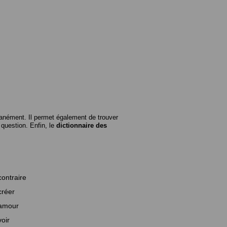
anément. Il permet également de trouver
n question. Enfin, le
dictionnaire des
contraire
créer
amour
voir