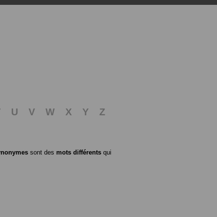
T
U
V
W
X
Y
Z
ynonymes
sont des
mots différents
qui