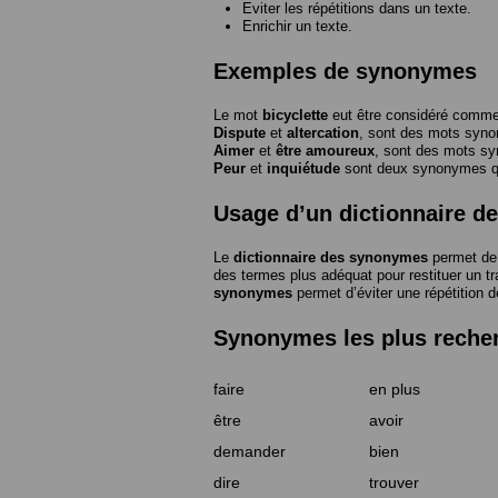
Eviter les répétitions dans un texte.
Enrichir un texte.
Exemples de synonymes
Le mot
bicyclette
eut être considéré com
Dispute
et
altercation
, sont des mots syn
Aimer
et
être amoureux
, sont des mots s
Peur
et
inquiétude
sont deux synonymes que
Usage d’un dictionnaire 
Le
dictionnaire des synonymes
permet de 
des termes plus adéquat pour restituer un trai
synonymes
permet d’éviter une répétition d
Synonymes les plus reche
faire
en plus
être
avoir
demander
bien
dire
trouver