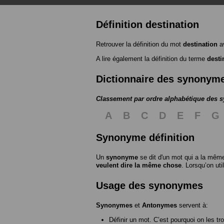
Définition destination
Retrouver la définition du mot
destination
av
A lire également la définition du terme
desti
Dictionnaire des synonym
Classement par ordre alphabétique des
A
B
C
D
E
F
G
Synonyme définition
Un
synonyme
se dit d'un mot qui a la même
veulent dire la même chose
. Lorsqu’on ut
Usage des synonymes
Synonymes
et
Antonymes
servent à:
Définir un mot. C’est pourquoi on les tr