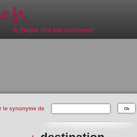
A chaque mot son synonyme!
r le synonyme de
Ok