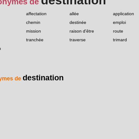
destination
onymes de
affectation
allée
application
chemin
destinée
emploi
mission
raison d'être
route
tranchée
traverse
trimard
n
destination
ymes de