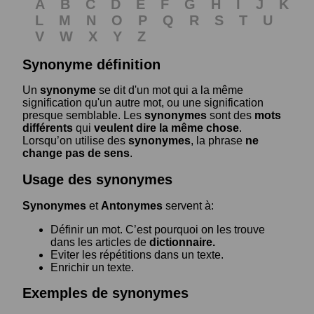
A
B
C
D
E
F
G
H
I
J
K
L
M
N
O
P
Q
R
S
T
U
V
W
X
Y
Z
Synonyme définition
Un
synonyme
se dit d'un mot qui a la même
signification qu'un autre mot, ou une signification
presque semblable. Les
synonymes
sont des
mots
différents
qui
veulent dire la même chose
.
Lorsqu’on utilise des
synonymes
, la phrase
ne
change pas de sens
.
Usage des synonymes
Synonymes
et
Antonymes
servent à:
Définir un mot. C’est pourquoi on les trouve
dans les articles de
dictionnaire.
Eviter les répétitions dans un texte.
Enrichir un texte.
Exemples de synonymes