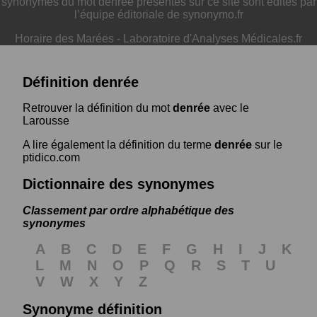
synonymes du mot denrée présentés sur ce site sont édités par
l’équipe éditoriale de synonymo.fr
Horaire des Marées
-
Laboratoire d'Analyses Médicales.fr
Définition denrée
Retrouver la définition du mot
denrée
avec le
Larousse
A lire également la définition du terme
denrée
sur le
ptidico.com
Dictionnaire des synonymes
Classement par ordre alphabétique des
synonymes
A
B
C
D
E
F
G
H
I
J
K
L
M
N
O
P
Q
R
S
T
U
V
W
X
Y
Z
Synonyme définition