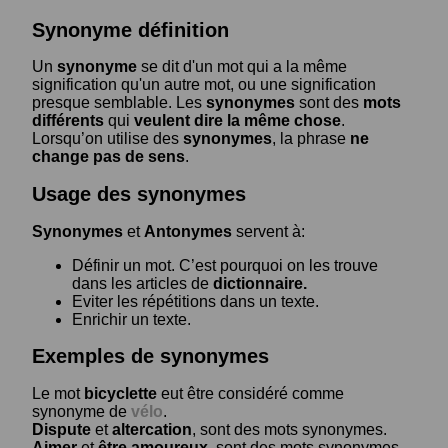
Synonyme définition
Un
synonyme
se dit d'un mot qui a la même
signification qu'un autre mot, ou une signification
presque semblable. Les
synonymes
sont des
mots
différents
qui
veulent dire la même chose
.
Lorsqu’on utilise des
synonymes
, la phrase
ne
change pas de sens
.
Usage des synonymes
Synonymes
et
Antonymes
servent à:
Définir un mot. C’est pourquoi on les trouve
dans les articles de
dictionnaire.
Eviter les répétitions dans un texte.
Enrichir un texte.
Exemples de synonymes
Le mot
bicyclette
eut être considéré comme
synonyme de
vélo
.
Dispute
et
altercation
, sont des mots synonymes.
Aimer
et
être amoureux
, sont des mots synonymes.