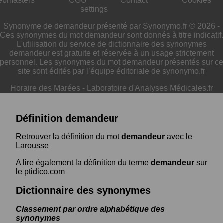
ebmasters
CGU
Contact
Cookies
settings
Synonyme de demandeur présenté par Synonymo.fr © 2026 -
Ces synonymes du mot demandeur sont donnés à titre indicatif.
L'utilisation du service de dictionnaire des synonymes
demandeur est gratuite et réservée à un usage strictement
personnel. Les synonymes du mot demandeur présentés sur ce
site sont édités par l’équipe éditoriale de synonymo.fr
Horaire des Marées
-
Laboratoire d'Analyses Médicales.fr
Définition demandeur
Retrouver la définition du mot
demandeur
avec le
Larousse
A lire également la définition du terme
demandeur
sur
le ptidico.com
Dictionnaire des synonymes
Classement par ordre alphabétique des
synonymes