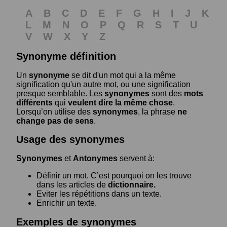
A
B
C
D
E
F
G
H
I
J
K
L
M
N
O
P
Q
R
S
T
U
V
W
X
Y
Z
Synonyme définition
Un
synonyme
se dit d'un mot qui a la même
signification qu'un autre mot, ou une signification
presque semblable. Les
synonymes
sont des
mots
différents
qui
veulent dire la même chose
.
Lorsqu’on utilise des
synonymes
, la phrase
ne
change pas de sens
.
Usage des synonymes
Synonymes
et
Antonymes
servent à:
Définir un mot. C’est pourquoi on les trouve
dans les articles de
dictionnaire.
Eviter les répétitions dans un texte.
Enrichir un texte.
Exemples de synonymes