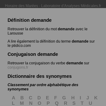
Horaire des Marées
-
Laboratoire d'Analyses Médicales.fr
Définition demande
Retrouver la définition du mot
demande
avec le
Larousse
A lire également la définition du terme
demande
sur
le ptidico.com
Conjugaison demande
Retrouver la conjugaison du verbe
demande
sur
conjugons.fr
Dictionnaire des synonymes
Classement par ordre alphabétique des
synonymes
A
B
C
D
E
F
G
H
I
J
K
L
M
N
O
P
Q
R
S
T
U