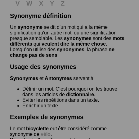
V
W
X
Y
Z
Synonyme définition
Un
synonyme
se dit d'un mot qui a la même
signification qu'un autre mot, ou une signification
presque semblable. Les
synonymes
sont des
mots
différents
qui
veulent dire la même chose
.
Lorsqu’on utilise des
synonymes
, la phrase
ne
change pas de sens
.
Usage des synonymes
Synonymes
et
Antonymes
servent à:
Définir un mot. C’est pourquoi on les trouve
dans les articles de
dictionnaire.
Eviter les répétitions dans un texte.
Enrichir un texte.
Exemples de synonymes
Le mot
bicyclette
eut être considéré comme
synonyme de
vélo
.