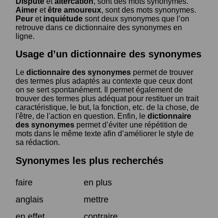
Dispute
et
altercation
, sont des mots synonymes.
Aimer
et
être amoureux
, sont des mots synonymes.
Peur
et
inquiétude
sont deux synonymes que l’on
retrouve dans ce dictionnaire des synonymes en
ligne.
Usage d’un dictionnaire des synonymes
Le
dictionnaire des synonymes
permet de trouver
des termes plus adaptés au contexte que ceux dont
on se sert spontanément. Il permet également de
trouver des termes plus adéquat pour restituer un trait
caractéristique, le but, la fonction, etc. de la chose, de
l'être, de l'action en question. Enfin, le
dictionnaire
des synonymes
permet d’éviter une répétition de
mots dans le même texte afin d’améliorer le style de
sa rédaction.
Synonymes les plus recherchés
faire
en plus
anglais
mettre
en effet
contraire