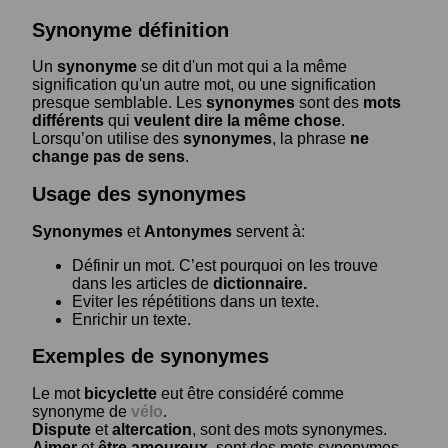
Synonyme définition
Un
synonyme
se dit d'un mot qui a la même
signification qu'un autre mot, ou une signification
presque semblable. Les
synonymes
sont des
mots
différents
qui
veulent dire la même chose
.
Lorsqu’on utilise des
synonymes
, la phrase
ne
change pas de sens
.
Usage des synonymes
Synonymes
et
Antonymes
servent à:
Définir un mot. C’est pourquoi on les trouve
dans les articles de
dictionnaire.
Eviter les répétitions dans un texte.
Enrichir un texte.
Exemples de synonymes
Le mot
bicyclette
eut être considéré comme
synonyme de
vélo
.
Dispute
et
altercation
, sont des mots synonymes.
Aimer
et
être amoureux
, sont des mots synonymes.