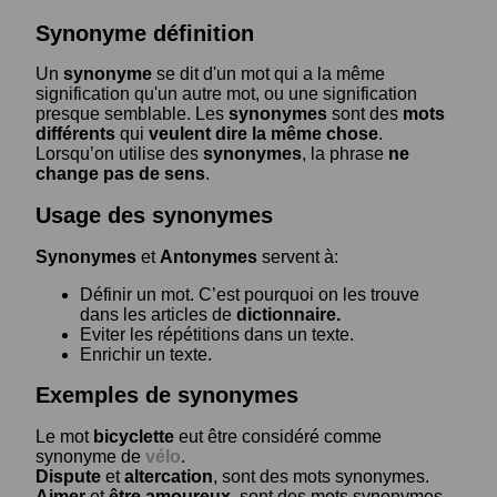
Synonyme définition
Un
synonyme
se dit d'un mot qui a la même
signification qu'un autre mot, ou une signification
presque semblable. Les
synonymes
sont des
mots
différents
qui
veulent dire la même chose
.
Lorsqu’on utilise des
synonymes
, la phrase
ne
change pas de sens
.
Usage des synonymes
Synonymes
et
Antonymes
servent à:
Définir un mot. C’est pourquoi on les trouve
dans les articles de
dictionnaire.
Eviter les répétitions dans un texte.
Enrichir un texte.
Exemples de synonymes
Le mot
bicyclette
eut être considéré comme
synonyme de
vélo
.
Dispute
et
altercation
, sont des mots synonymes.
Aimer
et
être amoureux
, sont des mots synonymes.