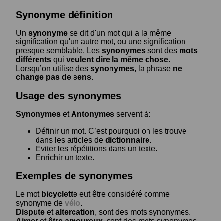
Synonyme définition
Un
synonyme
se dit d'un mot qui a la même
signification qu'un autre mot, ou une signification
presque semblable. Les
synonymes
sont des
mots
différents
qui
veulent dire la même chose
.
Lorsqu’on utilise des
synonymes
, la phrase
ne
change pas de sens
.
Usage des synonymes
Synonymes
et
Antonymes
servent à:
Définir un mot. C’est pourquoi on les trouve
dans les articles de
dictionnaire.
Eviter les répétitions dans un texte.
Enrichir un texte.
Exemples de synonymes
Le mot
bicyclette
eut être considéré comme
synonyme de
vélo
.
Dispute
et
altercation
, sont des mots synonymes.
Aimer
et
être amoureux
, sont des mots synonymes.