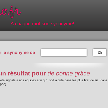
A chaque mot son synonyme!
r le synonyme de
Ok
n résultat pour
de bonne grâce
été signalé à nos équipes afin qu'il soit ajouté dans les plus bref délais (dans
aphe)