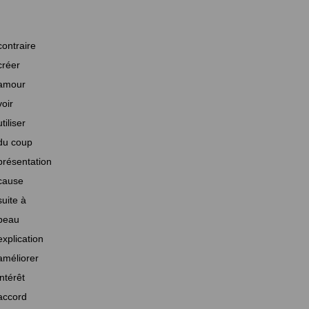
contraire
créer
amour
voir
utiliser
du coup
présentation
cause
suite à
beau
explication
améliorer
intérêt
accord