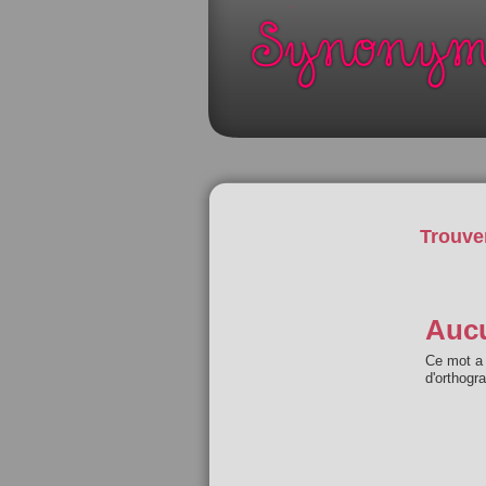
Trouve
Aucu
Ce mot a 
d'orthogr