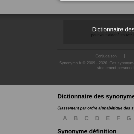
Dictionnaire d
pour vous aider à trouver
Conjugaison
Synonymo.fr © 2009 - 2026. Ces synonymes s
strictement personnel
Dictionnaire des synonym
Classement par ordre alphabétique des
A
B
C
D
E
F
G
Synonyme définition