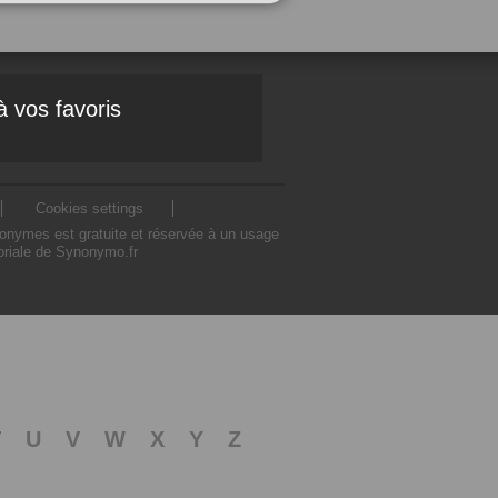
à vos favoris
Cookies settings
nonymes est gratuite et réservée à un usage
toriale de Synonymo.fr
T
U
V
W
X
Y
Z