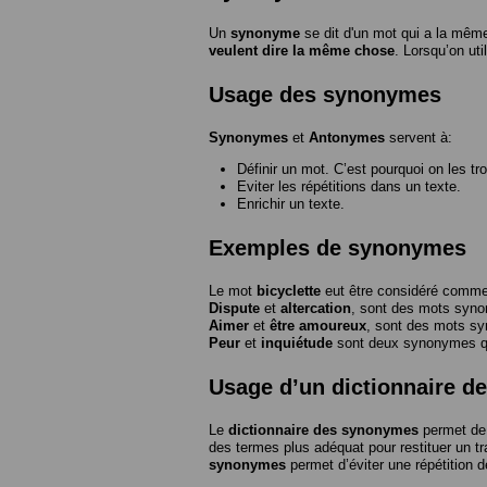
Un
synonyme
se dit d'un mot qui a la même
veulent dire la même chose
. Lorsqu’on ut
Usage des synonymes
Synonymes
et
Antonymes
servent à:
Définir un mot. C’est pourquoi on les tr
Eviter les répétitions dans un texte.
Enrichir un texte.
Exemples de synonymes
Le mot
bicyclette
eut être considéré com
Dispute
et
altercation
, sont des mots syn
Aimer
et
être amoureux
, sont des mots s
Peur
et
inquiétude
sont deux synonymes que
Usage d’un dictionnaire 
Le
dictionnaire des synonymes
permet de 
des termes plus adéquat pour restituer un trai
synonymes
permet d’éviter une répétition d