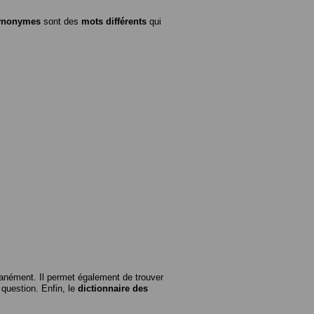
ynonymes
sont des
mots différents
qui
anément. Il permet également de trouver
n question. Enfin, le
dictionnaire des