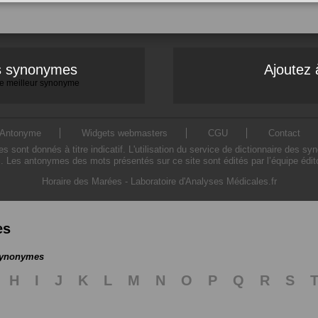
es synonymes
Ajoutez 
 le meilleur synonyme
Antonyme
Widgets webmasters
CGU
Contact
ont donnés à titre indicatif. L'utilisation du service de dictionnaire des sy
. Les antonymes des mots présentés sur ce site sont édités par l’équipe édi
Horaire des Marées
-
Laboratoire d'Analyses Médicales.fr
es
 synonymes
H
I
J
K
L
M
N
O
P
Q
R
S