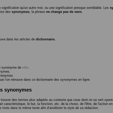
 signification qu'un autre mot, ou une signification presque semblable. Les
s
ilise des
synonymes
, la phrase
ne change pas de sens
.
ouve dans les articles de
dictionnaire.
me synonyme de
vélo
.
onymes.
ynonymes.
 l’on retrouve dans ce dictionnaire des synonymes en ligne.
des synonymes
trouver des termes plus adaptés au contexte que ceux dont on se sert spont
t caractéristique, le but, la fonction, etc. de la chose, de l'être, de l'action e
e mots dans le même texte afin d’améliorer le style de sa rédaction.