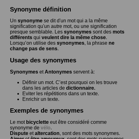
Synonyme définition
Un
synonyme
se dit d'un mot qui a la même
signification qu'un autre mot, ou une signification
presque semblable. Les
synonymes
sont des
mots
différents
qui
veulent dire la même chose
.
Lorsqu’on utilise des
synonymes
, la phrase
ne
change pas de sens
.
Usage des synonymes
Synonymes
et
Antonymes
servent à:
Définir un mot. C’est pourquoi on les trouve
dans les articles de
dictionnaire.
Eviter les répétitions dans un texte.
Enrichir un texte.
Exemples de synonymes
Le mot
bicyclette
eut être considéré comme
synonyme de
vélo
.
Dispute
et
altercation
, sont des mots synonymes.
Aimer
et
être amoureux
, sont des mots synonymes.