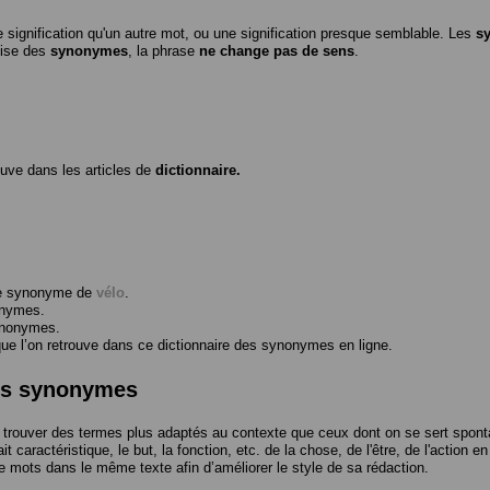
 signification qu'un autre mot, ou une signification presque semblable. Les
s
ilise des
synonymes
, la phrase
ne change pas de sens
.
ouve dans les articles de
dictionnaire.
me synonyme de
vélo
.
onymes.
ynonymes.
 l’on retrouve dans ce dictionnaire des synonymes en ligne.
des synonymes
trouver des termes plus adaptés au contexte que ceux dont on se sert spont
t caractéristique, le but, la fonction, etc. de la chose, de l'être, de l'action e
e mots dans le même texte afin d’améliorer le style de sa rédaction.