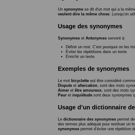
Un
synonyme
se dit d'un mot qui a la même
veulent dire la même chose
. Lorsqu’on ut
Usage des synonymes
Synonymes
et
Antonymes
servent à:
Définir un mot. C’est pourquoi on les tr
Eviter les répétitions dans un texte.
Enrichir un texte.
Exemples de synonymes
Le mot
bicyclette
eut être considéré com
Dispute
et
altercation
, sont des mots syn
Aimer
et
être amoureux
, sont des mots s
Peur
et
inquiétude
sont deux synonymes que
Usage d’un dictionnaire 
Le
dictionnaire des synonymes
permet de 
des termes plus adéquat pour restituer un trai
synonymes
permet d’éviter une répétition d