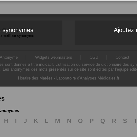
es synonymes
Ajoutez 
 le meilleur synonyme
Antonyme
Widgets webmasters
CGU
Contact
ont donnés à titre indicatif. L'utilisation du service de dictionnaire des sy
. Les antonymes des mots présentés sur ce site sont édités par l’équipe édi
Horaire des Marées
-
Laboratoire d'Analyses Médicales.fr
es
 synonymes
H
I
J
K
L
M
N
O
P
Q
R
S