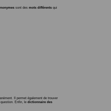
ynonymes
sont des
mots différents
qui
anément. Il permet également de trouver
n question. Enfin, le
dictionnaire des