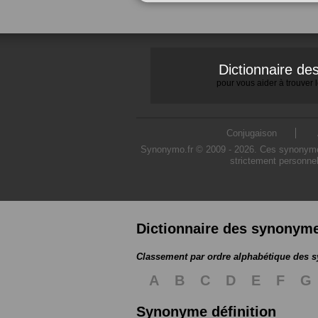
Dictionnaire d
pour vous aider à trouver
Conjugaison
Synonymo.fr © 2009 - 2026. Ces synonymes s
strictement personnel
Dictionnaire des synonym
Classement par ordre alphabétique des
A
B
C
D
E
F
G
Synonyme définition