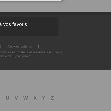
à vos favoris
Cookies settings
nonymes est gratuite et réservée à un usage
toriale de Synonymo.fr
T
U
V
W
X
Y
Z