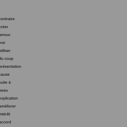
contraire
créer
amour
voir
utiliser
du coup
présentation
cause
suite à
beau
explication
améliorer
intérêt
accord