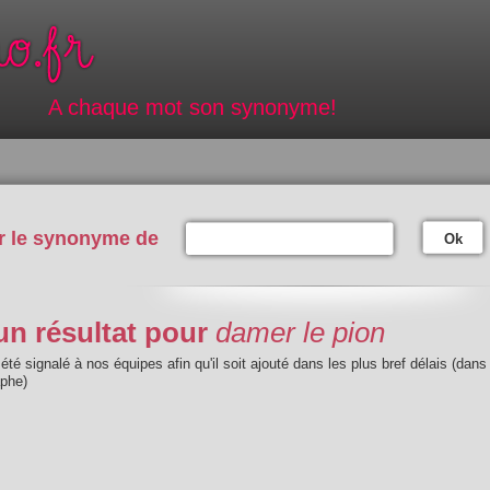
A chaque mot son synonyme!
r le synonyme de
Ok
n résultat pour
damer le pion
été signalé à nos équipes afin qu'il soit ajouté dans les plus bref délais (dans
aphe)