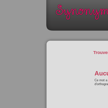
Trouve
Aucu
Ce mot a 
d'orthogr