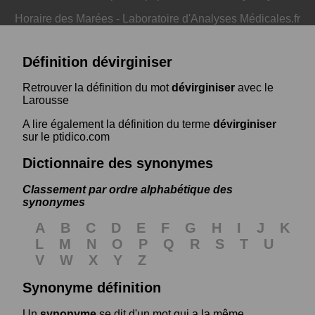
Horaire des Marées
-
Laboratoire d'Analyses Médicales.fr
Définition dévirginiser
Retrouver la définition du mot
dévirginiser
avec le
Larousse
A lire également la définition du terme
dévirginiser
sur le ptidico.com
Dictionnaire des synonymes
Classement par ordre alphabétique des
synonymes
A
B
C
D
E
F
G
H
I
J
K
L
M
N
O
P
Q
R
S
T
U
V
W
X
Y
Z
Synonyme définition
Un
synonyme
se dit d'un mot qui a la même