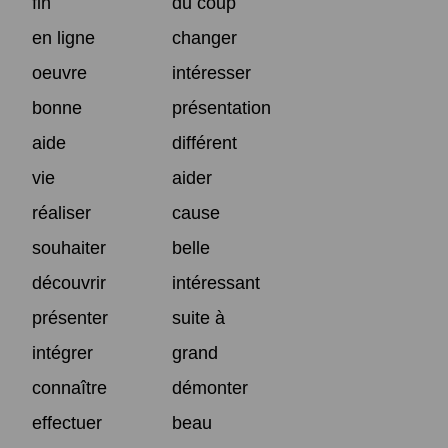
fin
du coup
en ligne
changer
oeuvre
intéresser
bonne
présentation
aide
différent
vie
aider
réaliser
cause
souhaiter
belle
découvrir
intéressant
présenter
suite à
intégrer
grand
connaître
démonter
effectuer
beau