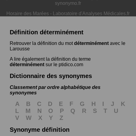
synonymo.fr
Horaire des Marées
-
Laboratoire d'Analyses Médicales.fr
Définition déterminément
Retrouver la définition du mot
déterminément
avec le
Larousse
A lire également la définition du terme
déterminément
sur le ptidico.com
Dictionnaire des synonymes
Classement par ordre alphabétique des
synonymes
A
B
C
D
E
F
G
H
I
J
K
L
M
N
O
P
Q
R
S
T
U
V
W
X
Y
Z
Synonyme définition