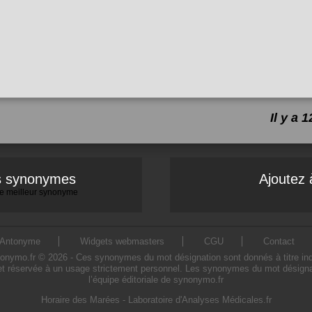
Il y a
es synonymes
Ajoutez 
 le meilleur synonyme
Antonyme
Widgets webmasters
CGU
Contact
mo.fr © 2026 - Ces synonymes du mot désignation sont donnés à titre indicat
t réservée à un usage strictement personnel. Les synonymes du mot désignat
l’équipe éditoriale de synonymo.fr
Horaire des Marées
-
Laboratoire d'Analyses Médicales.fr