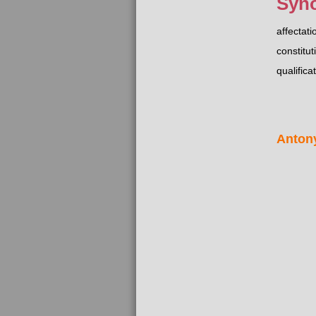
Syn
affectati
constitut
qualifica
Anton