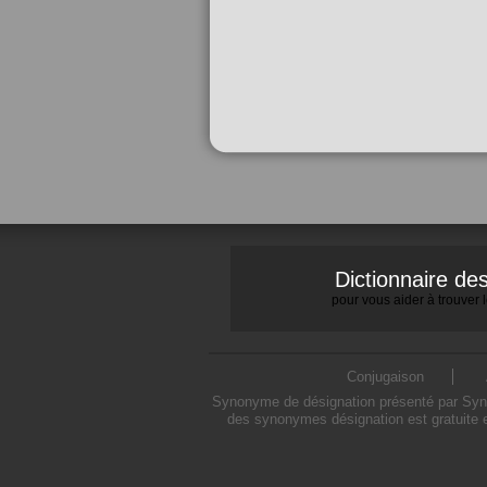
Dictionnaire d
pour vous aider à trouver
Conjugaison
Synonyme de désignation présenté par Synony
des synonymes désignation est gratuite e