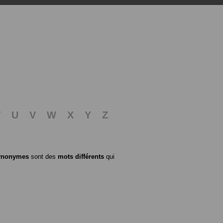
T
U
V
W
X
Y
Z
ynonymes
sont des
mots différents
qui