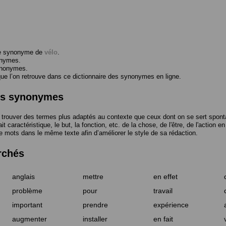
me synonyme de
vélo
.
onymes.
ynonymes.
 l’on retrouve dans ce dictionnaire des synonymes en ligne.
des synonymes
trouver des termes plus adaptés au contexte que ceux dont on se sert spont
t caractéristique, le but, la fonction, etc. de la chose, de l'être, de l'action e
e mots dans le même texte afin d’améliorer le style de sa rédaction.
rchés
anglais
mettre
en effet
problème
pour
travail
important
prendre
expérience
augmenter
installer
en fait