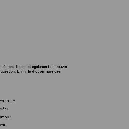
anément. Il permet également de trouver
n question. Enfin, le
dictionnaire des
contraire
créer
amour
voir