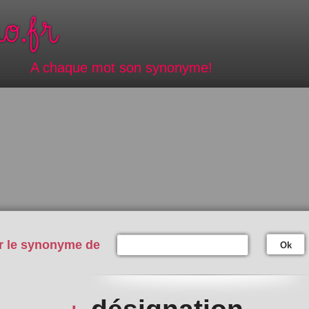
A chaque mot son synonyme!
r le synonyme de
Ok