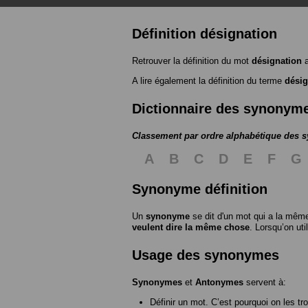
Définition désignation
Retrouver la définition du mot
désignation
a
A lire également la définition du terme
désig
Dictionnaire des synonym
Classement par ordre alphabétique des
A
B
C
D
E
F
G
Synonyme définition
Un
synonyme
se dit d'un mot qui a la même
veulent dire la même chose
. Lorsqu’on ut
Usage des synonymes
Synonymes
et
Antonymes
servent à:
Définir un mot. C’est pourquoi on les tr