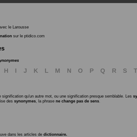
vec le Larousse
nation
sur le ptidico.com
es
 synonymes
H
I
J
K
L
M
N
O
P
Q
R
S
 signification qu'un autre mot, ou une signification presque semblable. Les
s
ilise des
synonymes
, la phrase
ne change pas de sens
.
ouve dans les articles de
dictionnaire.