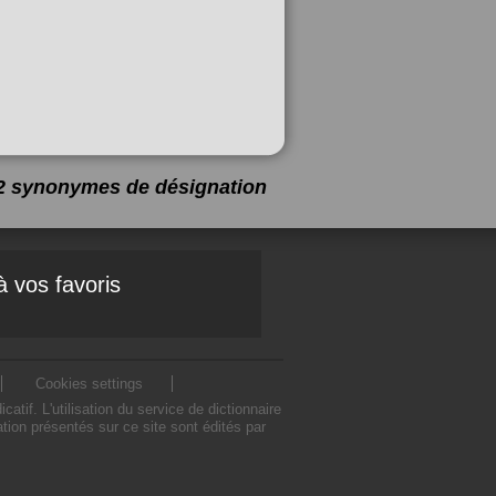
 12 synonymes de
désignation
à vos favoris
Cookies settings
if. L'utilisation du service de dictionnaire
ion présentés sur ce site sont édités par