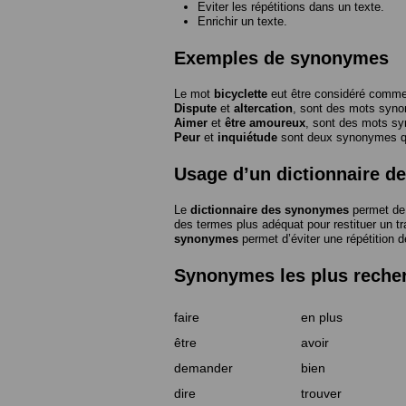
Eviter les répétitions dans un texte.
Enrichir un texte.
Exemples de synonymes
Le mot
bicyclette
eut être considéré com
Dispute
et
altercation
, sont des mots syn
Aimer
et
être amoureux
, sont des mots s
Peur
et
inquiétude
sont deux synonymes que
Usage d’un dictionnaire 
Le
dictionnaire des synonymes
permet de 
des termes plus adéquat pour restituer un trai
synonymes
permet d’éviter une répétition d
Synonymes les plus reche
faire
en plus
être
avoir
demander
bien
dire
trouver