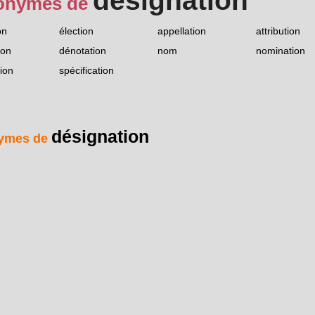
désignation
onymes de
on
élection
appellation
attribution
ion
dénotation
nom
nomination
tion
spécification
désignation
ymes de