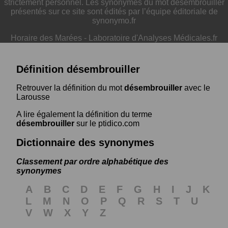
strictement personnel. Les synonymes du mot désembrouiller
présentés sur ce site sont édités par l’équipe éditoriale de
synonymo.fr
Horaire des Marées
-
Laboratoire d'Analyses Médicales.fr
Définition désembrouiller
Retrouver la définition du mot
désembrouiller
avec le
Larousse
A lire également la définition du terme
désembrouiller
sur le ptidico.com
Dictionnaire des synonymes
Classement par ordre alphabétique des
synonymes
A
B
C
D
E
F
G
H
I
J
K
L
M
N
O
P
Q
R
S
T
U
V
W
X
Y
Z