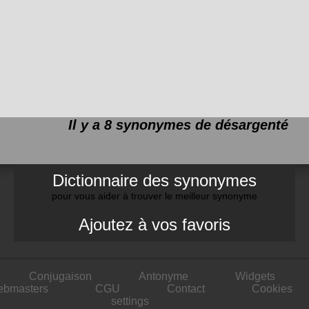
Il y a 8 synonymes de
désargenté
Dictionnaire des synonymes
pour vous aider à trouver le meilleur synonyme
Ajoutez à vos favoris
Conjugaison
Antonyme
Widgets
ebmasters
CGU
Contact
Cookies
settings