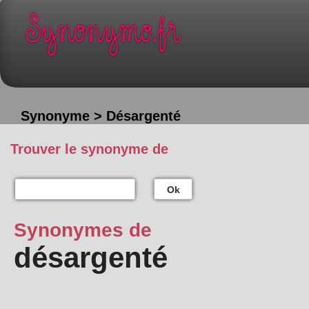
Synonyme > Désargenté
Trouver le synonyme de
Ok
Synonymes de
désargenté