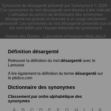
Synonyme de désargenté présenté par Synonymo.fr © 2026 -
Ces synonymes du mot désargenté sont donnés à titre indicatif.
L'utilisation du service de dictionnaire des synonymes
désargenté est gratuite et réservée à un usage strictement
personnel. Les synonymes du mot désargenté présentés sur ce
site sont édités par l’équipe éditoriale de synonymo.fr
Horaire des Marées
-
Laboratoire d'Analyses Médicales.fr
Définition désargenté
Retrouver la définition du mot
désargenté
avec le
Larousse
A lire également la définition du terme
désargenté
sur
le ptidico.com
Dictionnaire des synonymes
Classement par ordre alphabétique des
synonymes
A
B
C
D
E
F
G
H
I
J
K