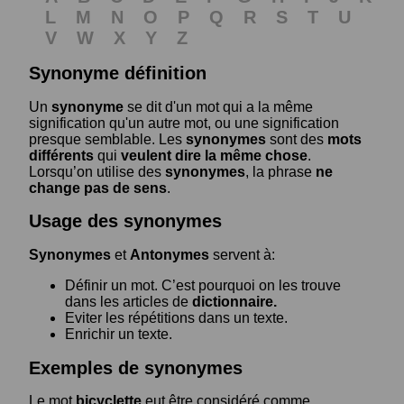
L
M
N
O
P
Q
R
S
T
U
V
W
X
Y
Z
Synonyme définition
Un
synonyme
se dit d'un mot qui a la même
signification qu'un autre mot, ou une signification
presque semblable. Les
synonymes
sont des
mots
différents
qui
veulent dire la même chose
.
Lorsqu’on utilise des
synonymes
, la phrase
ne
change pas de sens
.
Usage des synonymes
Synonymes
et
Antonymes
servent à:
Définir un mot. C’est pourquoi on les trouve
dans les articles de
dictionnaire.
Eviter les répétitions dans un texte.
Enrichir un texte.
Exemples de synonymes
Le mot
bicyclette
eut être considéré comme