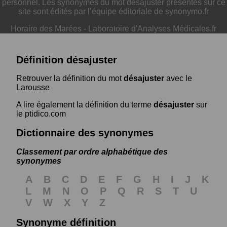
personnel. Les synonymes du mot désajuster présentés sur ce
site sont édités par l’équipe éditoriale de synonymo.fr
Horaire des Marées
-
Laboratoire d'Analyses Médicales.fr
Définition désajuster
Retrouver la définition du mot
désajuster
avec le
Larousse
A lire également la définition du terme
désajuster
sur
le ptidico.com
Dictionnaire des synonymes
Classement par ordre alphabétique des
synonymes
A
B
C
D
E
F
G
H
I
J
K
L
M
N
O
P
Q
R
S
T
U
V
W
X
Y
Z
Synonyme définition