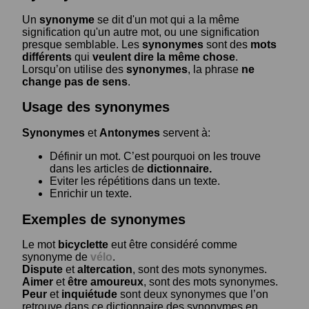
Un
synonyme
se dit d'un mot qui a la même
signification qu'un autre mot, ou une signification
presque semblable. Les
synonymes
sont des
mots
différents
qui
veulent dire la même chose
.
Lorsqu’on utilise des
synonymes
, la phrase
ne
change pas de sens
.
Usage des synonymes
Synonymes
et
Antonymes
servent à:
Définir un mot. C’est pourquoi on les trouve
dans les articles de
dictionnaire.
Eviter les répétitions dans un texte.
Enrichir un texte.
Exemples de synonymes
Le mot
bicyclette
eut être considéré comme
synonyme de
vélo
.
Dispute
et
altercation
, sont des mots synonymes.
Aimer
et
être amoureux
, sont des mots synonymes.
Peur
et
inquiétude
sont deux synonymes que l’on
retrouve dans ce dictionnaire des synonymes en