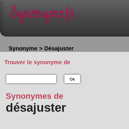
Synonyme > Désajuster
Trouver le synonyme de
Ok
Synonymes de
désajuster