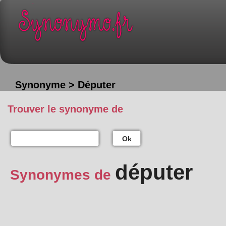
Synonyme > Députer
Trouver le synonyme de
Ok
députer
Synonymes de