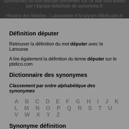
synonymes du mot députer présentés sur ce site sont édités
par l’équipe éditoriale de synonymo.fr
Horaire des Marées
-
Laboratoire d'Analyses Médicales.fr
Définition députer
Retrouver la définition du mot
députer
avec le
Larousse
A lire également la définition du terme
députer
sur le
ptidico.com
Dictionnaire des synonymes
Classement par ordre alphabétique des
synonymes
A
B
C
D
E
F
G
H
I
J
K
L
M
N
O
P
Q
R
S
T
U
V
W
X
Y
Z
Synonyme définition