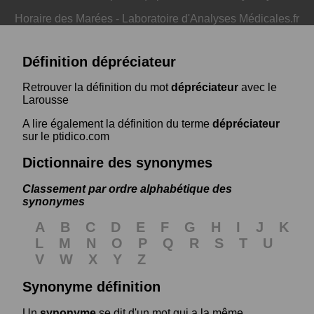
Horaire des Marées
-
Laboratoire d'Analyses Médicales.fr
Définition dépréciateur
Retrouver la définition du mot
dépréciateur
avec le
Larousse
A lire également la définition du terme
dépréciateur
sur le ptidico.com
Dictionnaire des synonymes
Classement par ordre alphabétique des
synonymes
A
B
C
D
E
F
G
H
I
J
K
L
M
N
O
P
Q
R
S
T
U
V
W
X
Y
Z
Synonyme définition
Un
synonyme
se dit d'un mot qui a la même