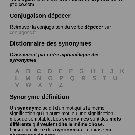
ptidico.com
Conjugaison dépecer
Retrouver la conjugaison du verbe
dépecer
sur
conjugons.fr
Dictionnaire des synonymes
Classement par ordre alphabétique des
synonymes
A
B
C
D
E
F
G
H
I
J
K
L
M
N
O
P
Q
R
S
T
U
V
W
X
Y
Z
Synonyme définition
Un
synonyme
se dit d'un mot qui a la même
signification qu'un autre mot, ou une signification
presque semblable. Les
synonymes
sont des
mots
différents
qui
veulent dire la même chose
.
Lorsqu’on utilise des
synonymes
, la phrase
ne