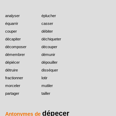
analyser
éplucher
équarrir
casser
couper
débiter
décapiter
déchiqueter
décomposer
découper
démembrer
démunir
dépiécer
dépouiller
détruire
disséquer
fractionner
lotir
morceler
mutiler
partager
tailler
dépecer
Antonymes de