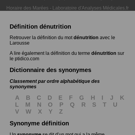
Horaire des Marées
-
Laboratoire d'Analyses Médicales.fr
Définition dénutrition
Retrouver la définition du mot
dénutrition
avec le
Larousse
A lire également la définition du terme
dénutrition
sur
le ptidico.com
Dictionnaire des synonymes
Classement par ordre alphabétique des
synonymes
A
B
C
D
E
F
G
H
I
J
K
L
M
N
O
P
Q
R
S
T
U
V
W
X
Y
Z
Synonyme définition
Un
synonyme
se dit d'un mot qui a la même