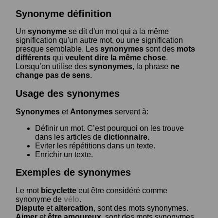
Synonyme définition
Un
synonyme
se dit d'un mot qui a la même
signification qu'un autre mot, ou une signification
presque semblable. Les
synonymes
sont des
mots
différents
qui
veulent dire la même chose
.
Lorsqu’on utilise des
synonymes
, la phrase
ne
change pas de sens
.
Usage des synonymes
Synonymes
et
Antonymes
servent à:
Définir un mot. C’est pourquoi on les trouve
dans les articles de
dictionnaire.
Eviter les répétitions dans un texte.
Enrichir un texte.
Exemples de synonymes
Le mot
bicyclette
eut être considéré comme
synonyme de
vélo
.
Dispute
et
altercation
, sont des mots synonymes.
Aimer
et
être amoureux
, sont des mots synonymes.