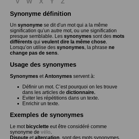
V
W
X
Y
Z
Synonyme définition
Un
synonyme
se dit d'un mot qui a la même
signification qu'un autre mot, ou une signification
presque semblable. Les
synonymes
sont des
mots
différents
qui
veulent dire la même chose
.
Lorsqu’on utilise des
synonymes
, la phrase
ne
change pas de sens
.
Usage des synonymes
Synonymes
et
Antonymes
servent à:
Définir un mot. C’est pourquoi on les trouve
dans les articles de
dictionnaire.
Eviter les répétitions dans un texte.
Enrichir un texte.
Exemples de synonymes
Le mot
bicyclette
eut être considéré comme
synonyme de
vélo
.
Dispute
et
altercation
, sont des mots synonymes.