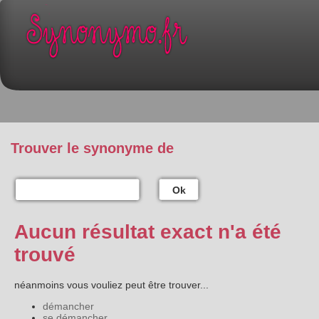
Trouver le synonyme de
Ok
Aucun résultat exact n'a été
trouvé
néanmoins vous vouliez peut être trouver...
démancher
se démancher