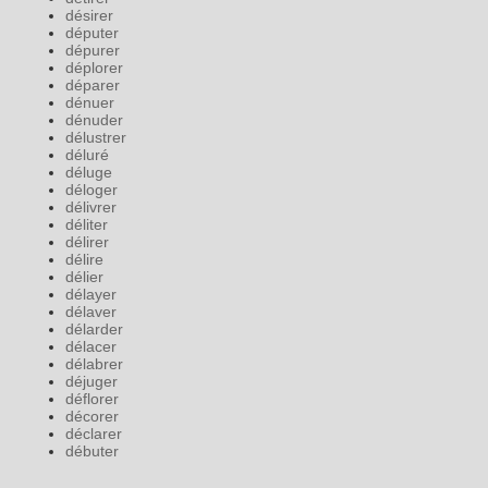
désirer
députer
dépurer
déplorer
déparer
dénuer
dénuder
délustrer
déluré
déluge
déloger
délivrer
déliter
délirer
délire
délier
délayer
délaver
délarder
délacer
délabrer
déjuger
déflorer
décorer
déclarer
débuter