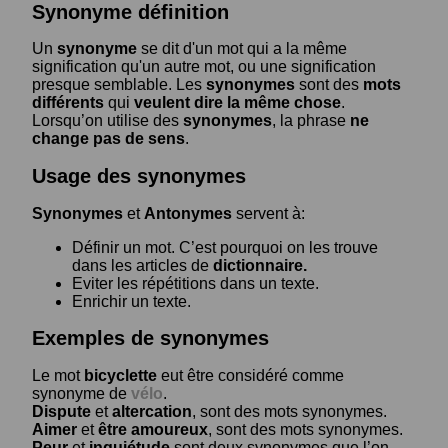
Synonyme définition
Un
synonyme
se dit d'un mot qui a la même
signification qu'un autre mot, ou une signification
presque semblable. Les
synonymes
sont des
mots
différents
qui
veulent dire la même chose
.
Lorsqu’on utilise des
synonymes
, la phrase
ne
change pas de sens
.
Usage des synonymes
Synonymes
et
Antonymes
servent à:
Définir un mot. C’est pourquoi on les trouve
dans les articles de
dictionnaire.
Eviter les répétitions dans un texte.
Enrichir un texte.
Exemples de synonymes
Le mot
bicyclette
eut être considéré comme
synonyme de
vélo
.
Dispute
et
altercation
, sont des mots synonymes.
Aimer
et
être amoureux
, sont des mots synonymes.
Peur
et
inquiétude
sont deux synonymes que l’on