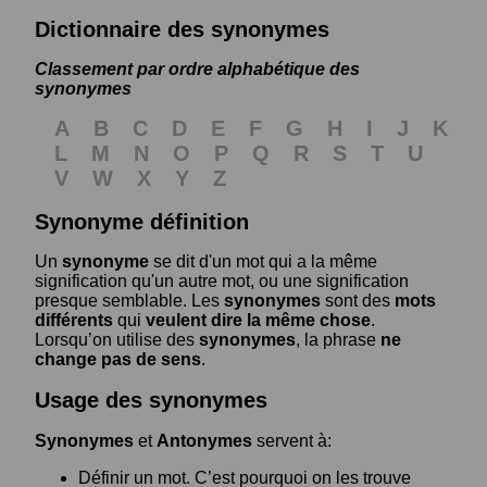
Dictionnaire des synonymes
Classement par ordre alphabétique des
synonymes
A
B
C
D
E
F
G
H
I
J
K
L
M
N
O
P
Q
R
S
T
U
V
W
X
Y
Z
Synonyme définition
Un
synonyme
se dit d'un mot qui a la même
signification qu'un autre mot, ou une signification
presque semblable. Les
synonymes
sont des
mots
différents
qui
veulent dire la même chose
.
Lorsqu’on utilise des
synonymes
, la phrase
ne
change pas de sens
.
Usage des synonymes
Synonymes
et
Antonymes
servent à:
Définir un mot. C’est pourquoi on les trouve