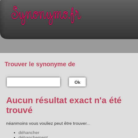
Trouver le synonyme de
Ok
Aucun résultat exact n'a été
trouvé
néanmoins vous vouliez peut être trouver...
déhancher
déhanchement