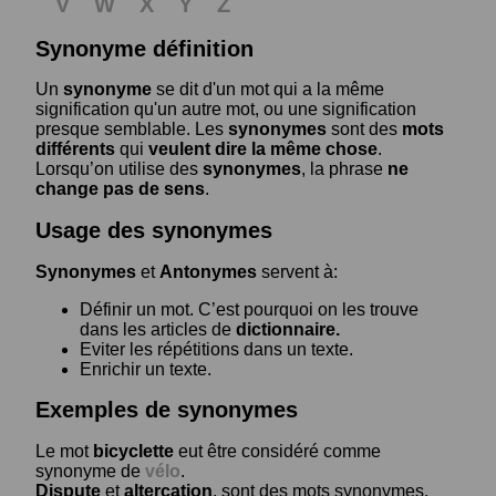
V
W
X
Y
Z
Synonyme définition
Un
synonyme
se dit d'un mot qui a la même
signification qu'un autre mot, ou une signification
presque semblable. Les
synonymes
sont des
mots
différents
qui
veulent dire la même chose
.
Lorsqu’on utilise des
synonymes
, la phrase
ne
change pas de sens
.
Usage des synonymes
Synonymes
et
Antonymes
servent à:
Définir un mot. C’est pourquoi on les trouve
dans les articles de
dictionnaire.
Eviter les répétitions dans un texte.
Enrichir un texte.
Exemples de synonymes
Le mot
bicyclette
eut être considéré comme
synonyme de
vélo
.
Dispute
et
altercation
, sont des mots synonymes.