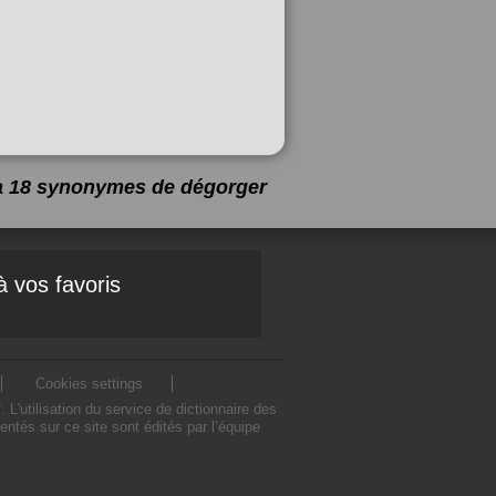
 a 18 synonymes de
dégorger
à vos favoris
Cookies settings
'utilisation du service de dictionnaire des
tés sur ce site sont édités par l’équipe