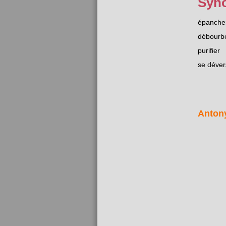
Syn
épanche
débourb
purifier
se déver
Anton