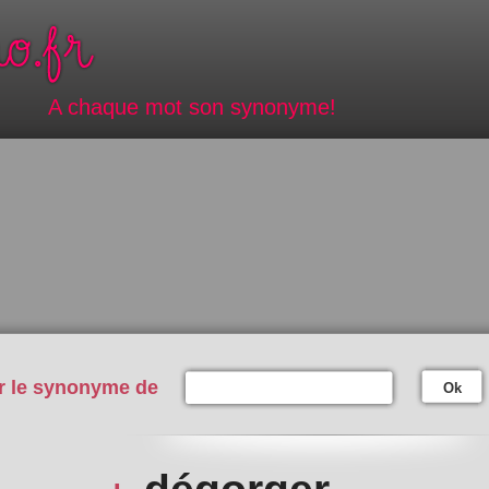
A chaque mot son synonyme!
r le synonyme de
Ok