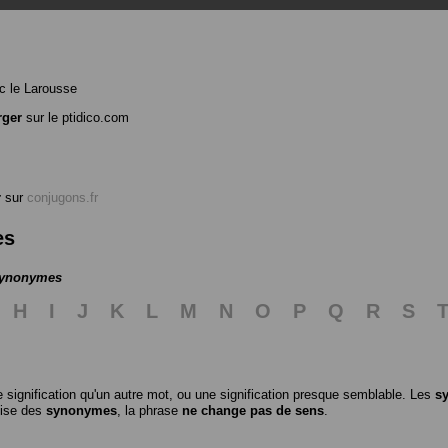
 le Larousse
rger
sur le ptidico.com
r
sur
conjugons.fr
es
 synonymes
H
I
J
K
L
M
N
O
P
Q
R
S
 signification qu'un autre mot, ou une signification presque semblable. Les
s
ilise des
synonymes
, la phrase
ne change pas de sens
.