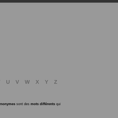
T
U
V
W
X
Y
Z
ynonymes
sont des
mots différents
qui