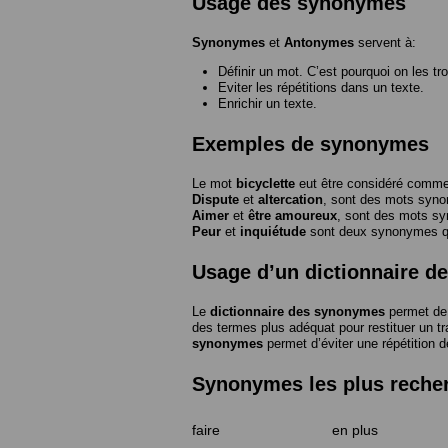
Usage des synonymes
Synonymes
et
Antonymes
servent à:
Définir un mot. C’est pourquoi on les tr
Eviter les répétitions dans un texte.
Enrichir un texte.
Exemples de synonymes
Le mot
bicyclette
eut être considéré com
Dispute
et
altercation
, sont des mots syn
Aimer
et
être amoureux
, sont des mots s
Peur
et
inquiétude
sont deux synonymes que
Usage d’un dictionnaire 
Le
dictionnaire des synonymes
permet de 
des termes plus adéquat pour restituer un trai
synonymes
permet d’éviter une répétition d
Synonymes les plus reche
faire
en plus