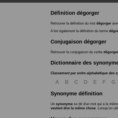
Définition dégorger
Retrouver la définition du mot
dégorger
avec
A lire également la définition du terme
dégo
Conjugaison dégorger
Retrouver la conjugaison du verbe
dégorge
Dictionnaire des synonym
Classement par ordre alphabétique des
A
B
C
D
E
F
G
Synonyme définition
Un
synonyme
se dit d'un mot qui a la même
veulent dire la même chose
. Lorsqu’on ut