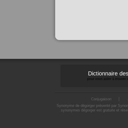
Dictionnaire d
pour vous aider à trouver
Conjugaison
Synonyme de dégorger présenté par Synonymo
synonymes dégorger est gratuite et rése