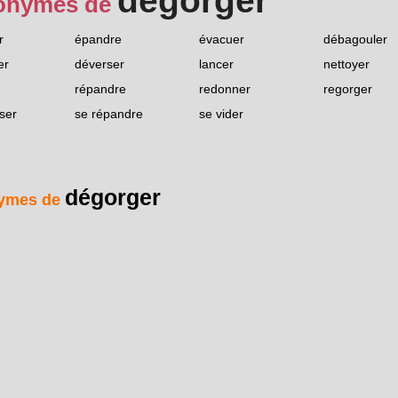
dégorger
onymes de
r
épandre
évacuer
débagouler
er
déverser
lancer
nettoyer
répandre
redonner
regorger
ser
se répandre
se vider
dégorger
ymes de