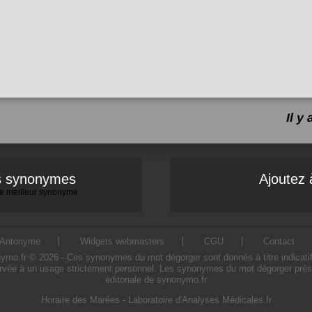
Il y
es synonymes
Ajoutez 
 le meilleur synonyme
Antonyme
Widgets webmasters
CGU
Contact
.fr © 2026 - Ces synonymes du mot dégorger sont donnés à titre indicatif. L
rvée à un usage strictement personnel. Les synonymes du mot dégorger présen
éditoriale de synonymo.fr
Horaire des Marées
-
Laboratoire d'Analyses Médicales.fr