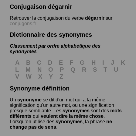
Conjugaison dégarnir
Retrouver la conjugaison du verbe
dégarnir
sur
conjugons.fr
Dictionnaire des synonymes
Classement par ordre alphabétique des
synonymes
A
B
C
D
E
F
G
H
I
J
K
L
M
N
O
P
Q
R
S
T
U
V
W
X
Y
Z
Synonyme définition
Un
synonyme
se dit d'un mot qui a la même
signification qu'un autre mot, ou une signification
presque semblable. Les
synonymes
sont des
mots
différents
qui
veulent dire la même chose
.
Lorsqu’on utilise des
synonymes
, la phrase
ne
change pas de sens
.