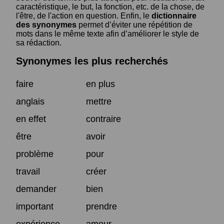
caractéristique, le but, la fonction, etc. de la chose, de
l'être, de l'action en question. Enfin, le
dictionnaire
des synonymes
permet d’éviter une répétition de
mots dans le même texte afin d’améliorer le style de
sa rédaction.
Synonymes les plus recherchés
faire
en plus
anglais
mettre
en effet
contraire
être
avoir
problème
pour
travail
créer
demander
bien
important
prendre
expérience
amour