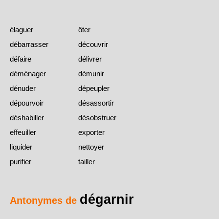
élaguer
ôter
débarrasser
découvrir
défaire
délivrer
déménager
démunir
dénuder
dépeupler
dépourvoir
désassortir
déshabiller
désobstruer
effeuiller
exporter
liquider
nettoyer
purifier
tailler
dégarnir
Antonymes de