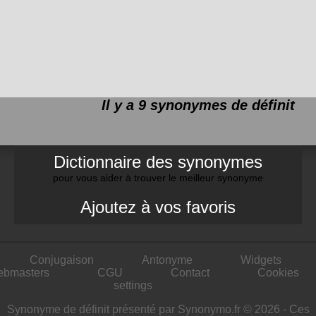
Il y a 9 synonymes de
définit
Dictionnaire des synonymes
pour vous aider à trouver le meilleur synonyme
Ajoutez à vos favoris
Conjugaison
Antonyme
Widgets
ebmasters
CGU
Contact
Cookies
settings
Synonyme de définit présenté par Synonymo.fr © 2026 - Ces