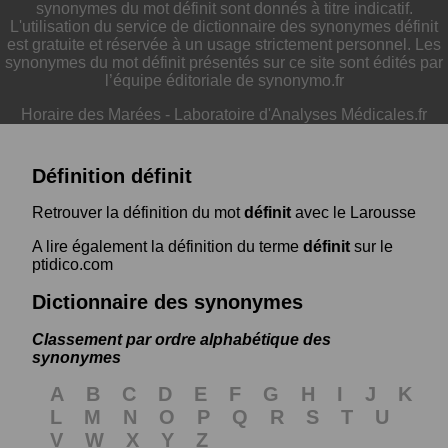
synonymes du mot définit sont donnés à titre indicatif.
L'utilisation du service de dictionnaire des synonymes définit
est gratuite et réservée à un usage strictement personnel. Les
synonymes du mot définit présentés sur ce site sont édités par
l’équipe éditoriale de synonymo.fr
Horaire des Marées
-
Laboratoire d'Analyses Médicales.fr
Définition définit
Retrouver la définition du mot
définit
avec le Larousse
A lire également la définition du terme
définit
sur le
ptidico.com
Dictionnaire des synonymes
Classement par ordre alphabétique des
synonymes
A
B
C
D
E
F
G
H
I
J
K
L
M
N
O
P
Q
R
S
T
U
V
W
X
Y
Z