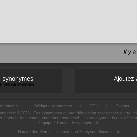
Il y
es synonymes
Ajoutez 
 le meilleur synonyme
Antonyme
Widgets webmasters
CGU
Contact
ymo.fr © 2026 - Ces synonymes du mot défalcation sont donnés à titre indicati
et réservée à un usage strictement personnel. Les synonymes du mot défalcati
l’équipe éditoriale de synonymo.fr
Horaire des Marées
-
Laboratoire d'Analyses Médicales.fr