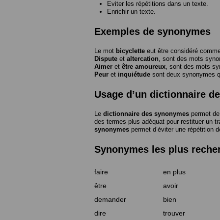
Eviter les répétitions dans un texte.
Enrichir un texte.
Exemples de synonymes
Le mot
bicyclette
eut être considéré com
Dispute
et
altercation
, sont des mots syn
Aimer
et
être amoureux
, sont des mots s
Peur
et
inquiétude
sont deux synonymes que
Usage d’un dictionnaire 
Le
dictionnaire des synonymes
permet de 
des termes plus adéquat pour restituer un trai
synonymes
permet d’éviter une répétition d
Synonymes les plus reche
faire
en plus
être
avoir
demander
bien
dire
trouver