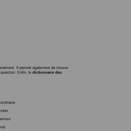
anément. Il permet également de trouver
n question. Enfin, le
dictionnaire des
contraire
créer
amour
voir