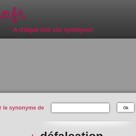
A chaque mot son synonyme!
r le synonyme de
Ok