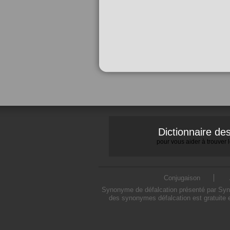
Dictionnaire d
pour vous aider à trouver
Conjugaison
Synonyme de défalcation présenté par Synon
des synonymes défalcation est gratuite 