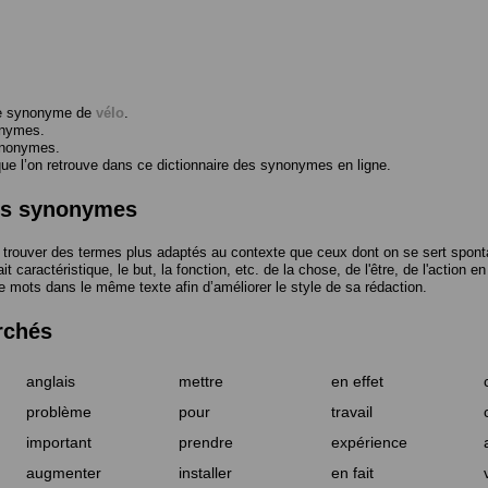
me synonyme de
vélo
.
onymes.
ynonymes.
 l’on retrouve dans ce dictionnaire des synonymes en ligne.
des synonymes
trouver des termes plus adaptés au contexte que ceux dont on se sert spont
t caractéristique, le but, la fonction, etc. de la chose, de l'être, de l'action e
e mots dans le même texte afin d’améliorer le style de sa rédaction.
rchés
anglais
mettre
en effet
problème
pour
travail
important
prendre
expérience
augmenter
installer
en fait