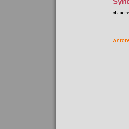
Syn
abattem
Anton