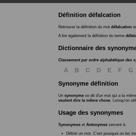
Définition défalcation
Retrouver la définition du mot
défalcation
av
A lire également la définition du terme
défal
Dictionnaire des synonym
Classement par ordre alphabétique des
A
B
C
D
E
F
G
Synonyme définition
Un
synonyme
se dit d'un mot qui a la même
veulent dire la même chose
. Lorsqu’on ut
Usage des synonymes
Synonymes
et
Antonymes
servent à:
Définir un mot. C’est pourquoi on les tr