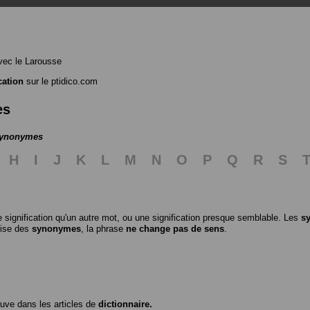
ec le Larousse
cation
sur le ptidico.com
es
 synonymes
H
I
J
K
L
M
N
O
P
Q
R
S
 signification qu'un autre mot, ou une signification presque semblable. Les
s
ilise des
synonymes
, la phrase
ne change pas de sens
.
ouve dans les articles de
dictionnaire.