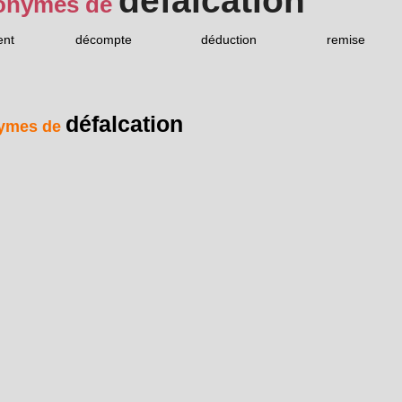
défalcation
onymes de
ent
décompte
déduction
remise
défalcation
ymes de