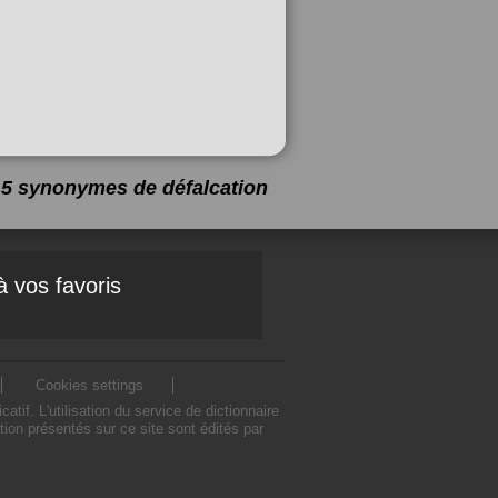
 a 5 synonymes de
défalcation
à vos favoris
Cookies settings
f. L'utilisation du service de dictionnaire
on présentés sur ce site sont édités par