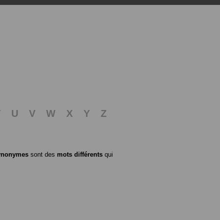
T
U
V
W
X
Y
Z
ynonymes
sont des
mots différents
qui