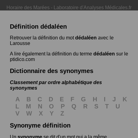
Horaire des Marées
-
Laboratoire d'Analyses Médicales.fr
Définition dédaléen
Retrouver la définition du mot
dédaléen
avec le
Larousse
A lire également la définition du terme
dédaléen
sur le
ptidico.com
Dictionnaire des synonymes
Classement par ordre alphabétique des
synonymes
A
B
C
D
E
F
G
H
I
J
K
L
M
N
O
P
Q
R
S
T
U
V
W
X
Y
Z
Synonyme définition
Un
synonyme
se dit d'un mot qui a la même