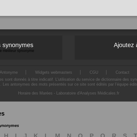
es synonymes
Ajoutez 
 le meilleur synonyme
Antonyme
Widgets webmasters
CGU
Contact
ont donnés à titre indicatif. L'utilisation du service de dictionnaire des sy
. Les antonymes des mots présentés sur ce site sont édités par l’équipe édi
Horaire des Marées
-
Laboratoire d'Analyses Médicales.fr
es
 synonymes
H
I
J
K
L
M
N
O
P
Q
R
S