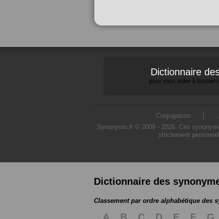
Dictionnaire d
pour vous aider à trouver
Conjugaison
Synonymo.fr © 2009 - 2026. Ces synonymes s
strictement personnel
Dictionnaire des synonym
Classement par ordre alphabétique des
A
B
C
D
E
F
G