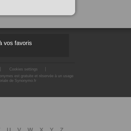
à vos favoris
Cookies settings
nonymes est gratuite et réservée à un usage
toriale de Synonymo.fr
T
U
V
W
X
Y
Z