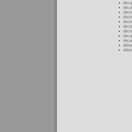
décu
décui
décri
décli
déci
décid
déchi
décap
déca
débu
débit