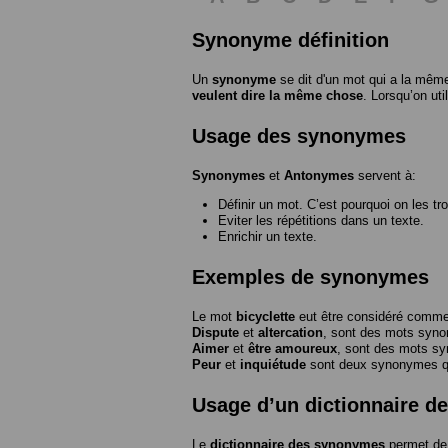
Synonyme définition
Un
synonyme
se dit d'un mot qui a la même
veulent dire la même chose
. Lorsqu’on ut
Usage des synonymes
Synonymes
et
Antonymes
servent à:
Définir un mot. C’est pourquoi on les tr
Eviter les répétitions dans un texte.
Enrichir un texte.
Exemples de synonymes
Le mot
bicyclette
eut être considéré com
Dispute
et
altercation
, sont des mots syn
Aimer
et
être amoureux
, sont des mots s
Peur
et
inquiétude
sont deux synonymes que
Usage d’un dictionnaire 
Le
dictionnaire des synonymes
permet de 