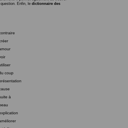
n question. Enfin, le
dictionnaire des
contraire
créer
amour
voir
utiliser
du coup
présentation
cause
suite à
beau
explication
améliorer