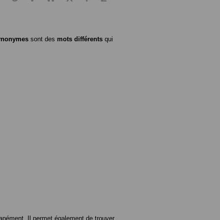
ynonymes
sont des
mots différents
qui
anément. Il permet également de trouver