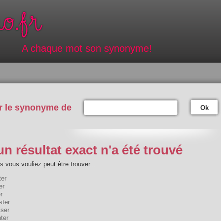
A chaque mot son synonyme!
r le synonyme de
Ok
n résultat exact n'a été trouvé
 vous vouliez peut être trouver...
ter
er
r
ster
iser
ter