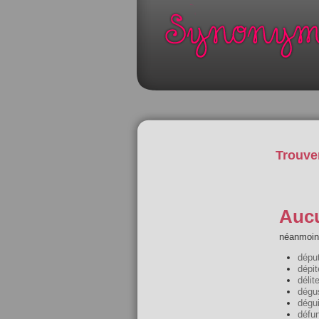
Trouve
Aucu
néanmoins
dépu
dépit
délite
dégu
dégu
défun