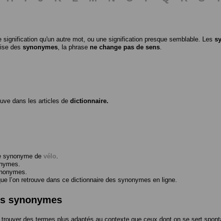
 signification qu'un autre mot, ou une signification presque semblable. Les
s
ilise des
synonymes
, la phrase
ne change pas de sens
.
ouve dans les articles de
dictionnaire.
me synonyme de
vélo
.
onymes.
ynonymes.
 l’on retrouve dans ce dictionnaire des synonymes en ligne.
des synonymes
trouver des termes plus adaptés au contexte que ceux dont on se sert spont