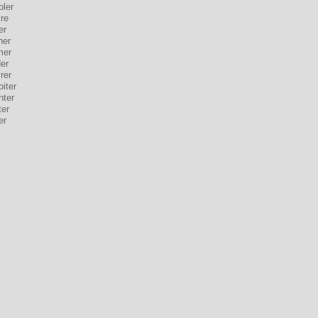
pler
re
er
ner
mer
er
rer
iter
nter
ter
er