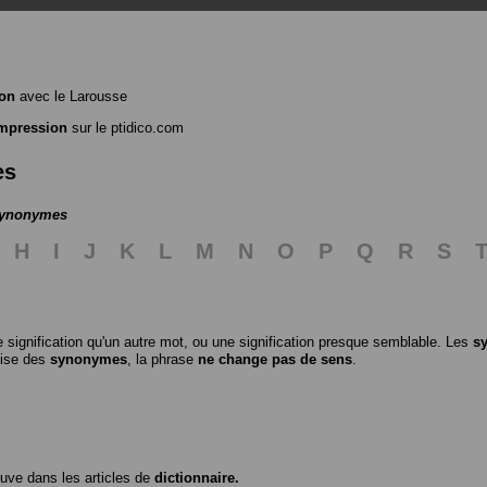
on
avec le Larousse
mpression
sur le ptidico.com
es
 synonymes
H
I
J
K
L
M
N
O
P
Q
R
S
 signification qu'un autre mot, ou une signification presque semblable. Les
s
ilise des
synonymes
, la phrase
ne change pas de sens
.
ouve dans les articles de
dictionnaire.