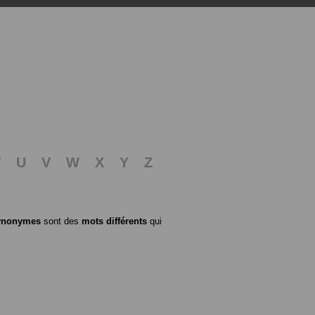
T
U
V
W
X
Y
Z
ynonymes
sont des
mots différents
qui