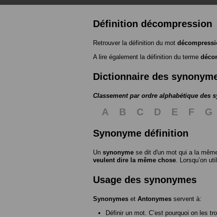
Définition décompression
Retrouver la définition du mot
décompressi
A lire également la définition du terme
déco
Dictionnaire des synonym
Classement par ordre alphabétique des
A
B
C
D
E
F
G
Synonyme définition
Un
synonyme
se dit d'un mot qui a la même
veulent dire la même chose
. Lorsqu’on ut
Usage des synonymes
Synonymes
et
Antonymes
servent à:
Définir un mot. C’est pourquoi on les tr