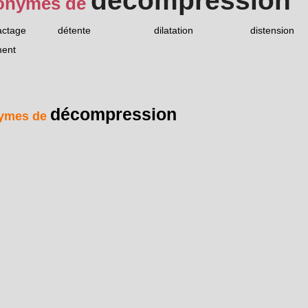
décompression
onymes de
ctage
détente
dilatation
distension
ment
décompression
ymes de