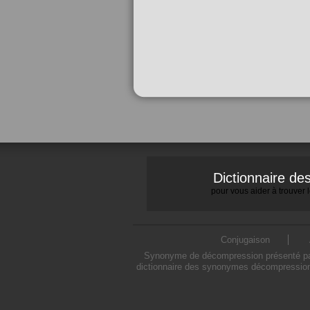
Dictionnaire d
pour vous aider à trouver
Conjugaison
Synonyme de décompression présenté par 
dictionnaire des synonymes décompression 