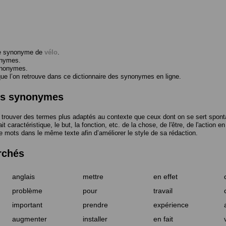
me synonyme de
vélo
.
onymes.
ynonymes.
 l’on retrouve dans ce dictionnaire des synonymes en ligne.
des synonymes
trouver des termes plus adaptés au contexte que ceux dont on se sert spont
t caractéristique, le but, la fonction, etc. de la chose, de l'être, de l'action e
e mots dans le même texte afin d’améliorer le style de sa rédaction.
rchés
anglais
mettre
en effet
problème
pour
travail
important
prendre
expérience
augmenter
installer
en fait