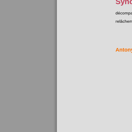
Syn
décompa
relâche
Anton