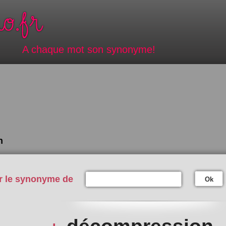
A chaque mot son synonyme!
n
r le synonyme de
Ok