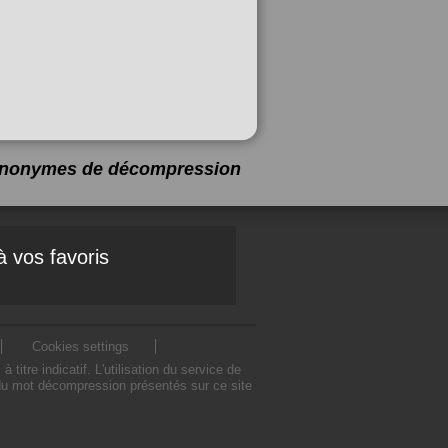
synonymes de
décompression
à vos favoris
Cookies settings
e indicatif. L'utilisation du service de
du mot décompression présentés sur ce site