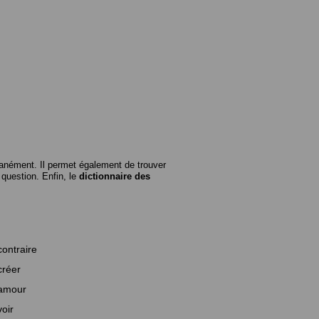
anément. Il permet également de trouver
n question. Enfin, le
dictionnaire des
contraire
créer
amour
voir