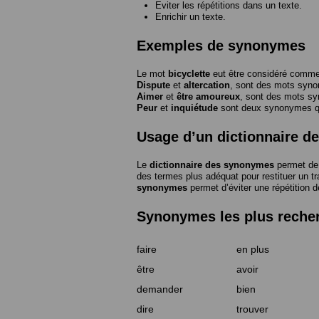
Eviter les répétitions dans un texte.
Enrichir un texte.
Exemples de synonymes
Le mot
bicyclette
eut être considéré com
Dispute
et
altercation
, sont des mots syn
Aimer
et
être amoureux
, sont des mots s
Peur
et
inquiétude
sont deux synonymes que
Usage d’un dictionnaire 
Le
dictionnaire des synonymes
permet de 
des termes plus adéquat pour restituer un trai
synonymes
permet d’éviter une répétition d
Synonymes les plus reche
faire
en plus
être
avoir
demander
bien
dire
trouver