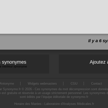
Il y a 6 
es synonymes
Ajoutez 
 le meilleur synonyme
Antonyme
Widgets webmasters
CGU
Contact
Synonymo.fr © 2026 - Ces synonymes du mot décompression sont donnés à titr
est gratuite et réservée à un usage strictement personnel. Les synonymes 
sont édités par l’équipe éditoriale de synonymo.fr
Horaire des Marées
-
Laboratoire d'Analyses Médicales.fr