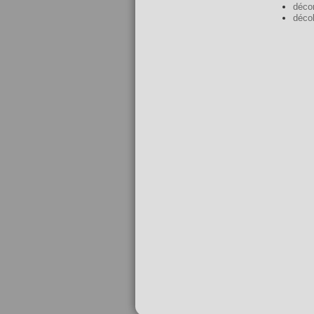
déco
décol