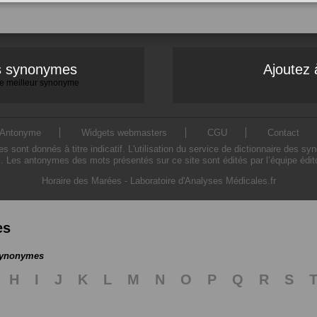
es synonymes
Ajoutez 
 le meilleur synonyme
Antonyme
Widgets webmasters
CGU
Contact
ont donnés à titre indicatif. L'utilisation du service de dictionnaire des sy
. Les antonymes des mots présentés sur ce site sont édités par l’équipe édi
Horaire des Marées
-
Laboratoire d'Analyses Médicales.fr
es
 synonymes
H
I
J
K
L
M
N
O
P
Q
R
S