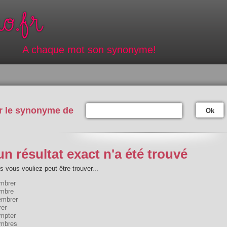
A chaque mot son synonyme!
r le synonyme de
Ok
n résultat exact n'a été trouvé
 vous vouliez peut être trouver...
mbrer
mbre
mbrer
rer
mpter
mbres