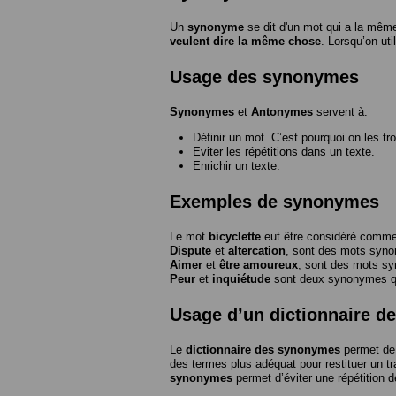
Un
synonyme
se dit d'un mot qui a la même
veulent dire la même chose
. Lorsqu’on ut
Usage des synonymes
Synonymes
et
Antonymes
servent à:
Définir un mot. C’est pourquoi on les tr
Eviter les répétitions dans un texte.
Enrichir un texte.
Exemples de synonymes
Le mot
bicyclette
eut être considéré com
Dispute
et
altercation
, sont des mots syn
Aimer
et
être amoureux
, sont des mots s
Peur
et
inquiétude
sont deux synonymes que
Usage d’un dictionnaire 
Le
dictionnaire des synonymes
permet de 
des termes plus adéquat pour restituer un trai
synonymes
permet d’éviter une répétition d