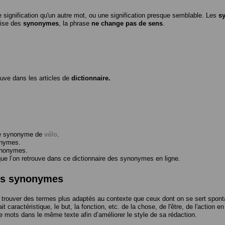
 signification qu'un autre mot, ou une signification presque semblable. Les
s
ilise des
synonymes
, la phrase
ne change pas de sens
.
ouve dans les articles de
dictionnaire.
me synonyme de
vélo
.
onymes.
ynonymes.
 l’on retrouve dans ce dictionnaire des synonymes en ligne.
des synonymes
trouver des termes plus adaptés au contexte que ceux dont on se sert spont
t caractéristique, le but, la fonction, etc. de la chose, de l'être, de l'action e
e mots dans le même texte afin d’améliorer le style de sa rédaction.