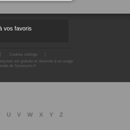
à vos favoris
Cookies settings
nonymes est gratuite et réservée à un usage
toriale de Synonymo.fr
T
U
V
W
X
Y
Z