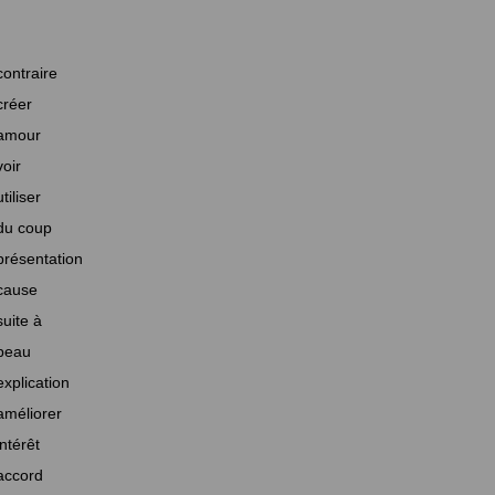
contraire
créer
amour
voir
utiliser
du coup
présentation
cause
suite à
beau
explication
améliorer
intérêt
accord