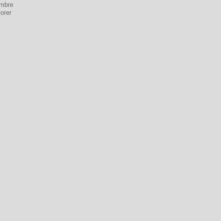
mbre
orer