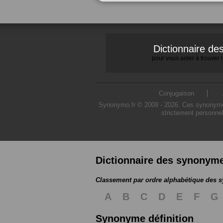
Dictionnaire d
pour vous aider à trouver
Conjugaison
Synonymo.fr © 2009 - 2026. Ces synonymes s
strictement personnel
Dictionnaire des synonym
Classement par ordre alphabétique des
A
B
C
D
E
F
G
Synonyme définition