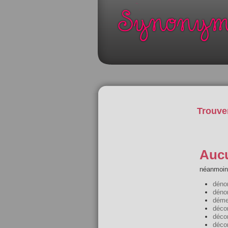
Trouve
Aucu
néanmoins
déno
déno
déme
déco
déco
déco