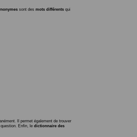
ynonymes
sont des
mots différents
qui
anément. Il permet également de trouver
n question. Enfin, le
dictionnaire des