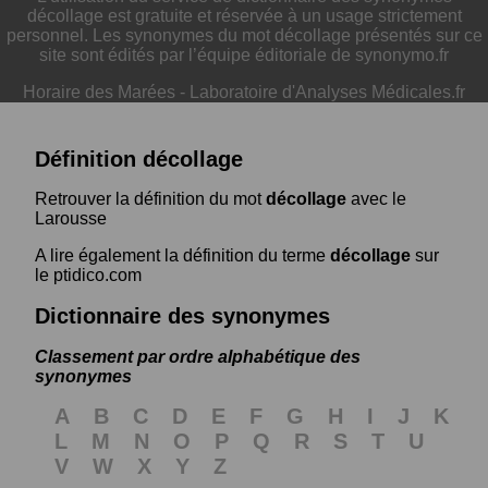
décollage est gratuite et réservée à un usage strictement
personnel. Les synonymes du mot décollage présentés sur ce
site sont édités par l’équipe éditoriale de synonymo.fr
Horaire des Marées
-
Laboratoire d'Analyses Médicales.fr
Définition décollage
Retrouver la définition du mot
décollage
avec le
Larousse
A lire également la définition du terme
décollage
sur
le ptidico.com
Dictionnaire des synonymes
Classement par ordre alphabétique des
synonymes
A
B
C
D
E
F
G
H
I
J
K
L
M
N
O
P
Q
R
S
T
U
V
W
X
Y
Z