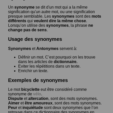
Un
synonyme
se dit d'un mot qui a la même
signification qu'un autre mot, ou une signification
presque semblable. Les
synonymes
sont des
mots
différents
qui
veulent dire la même chose
.
Lorsqu’on utilise des
synonymes
, la phrase
ne
change pas de sens
.
Usage des synonymes
Synonymes
et
Antonymes
servent à:
Définir un mot. C’est pourquoi on les trouve
dans les articles de
dictionnaire.
Eviter les répétitions dans un texte.
Enrichir un texte.
Exemples de synonymes
Le mot
bicyclette
eut être considéré comme
synonyme de
vélo
.
Dispute
et
altercation
, sont des mots synonymes.
Aimer
et
être amoureux
, sont des mots synonymes.
Peur
et
inquiétude
sont deux synonymes que l’on
retrouve dans ce dictionnaire des synonymes en