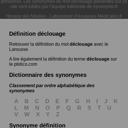
personnel. Les synonymes du mot déclouage présentés sur ce
site sont édités par l’équipe éditoriale de synonymo.fr
Horaire des Marées
-
Laboratoire d'Analyses Médicales.fr
Définition déclouage
Retrouver la définition du mot
déclouage
avec le
Larousse
A lire également la définition du terme
déclouage
sur
le ptidico.com
Dictionnaire des synonymes
Classement par ordre alphabétique des
synonymes
A
B
C
D
E
F
G
H
I
J
K
L
M
N
O
P
Q
R
S
T
U
V
W
X
Y
Z
Synonyme définition