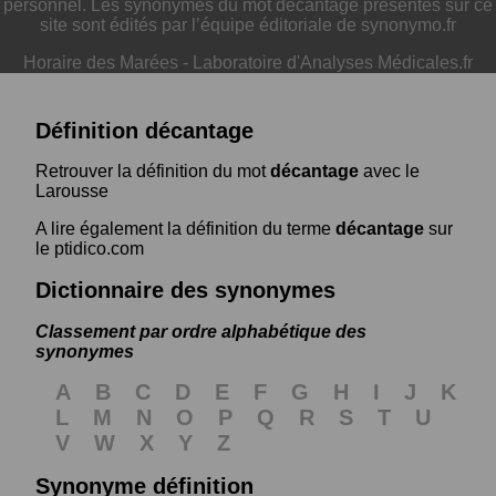
personnel. Les synonymes du mot décantage présentés sur ce
site sont édités par l’équipe éditoriale de synonymo.fr
Horaire des Marées
-
Laboratoire d'Analyses Médicales.fr
Définition décantage
Retrouver la définition du mot
décantage
avec le
Larousse
A lire également la définition du terme
décantage
sur
le ptidico.com
Dictionnaire des synonymes
Classement par ordre alphabétique des
synonymes
A
B
C
D
E
F
G
H
I
J
K
L
M
N
O
P
Q
R
S
T
U
V
W
X
Y
Z
Synonyme définition