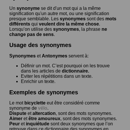
Un
synonyme
se dit d'un mot qui a la même
signification qu'un autre mot, ou une signification
presque semblable. Les
synonymes
sont des
mots
différents
qui
veulent dire la même chose
.
Lorsqu’on utilise des
synonymes
, la phrase
ne
change pas de sens
.
Usage des synonymes
Synonymes
et
Antonymes
servent à:
Définir un mot. C’est pourquoi on les trouve
dans les articles de
dictionnaire.
Eviter les répétitions dans un texte.
Enrichir un texte.
Exemples de synonymes
Le mot
bicyclette
eut être considéré comme
synonyme de
vélo
.
Dispute
et
altercation
, sont des mots synonymes.
Aimer
et
être amoureux
, sont des mots synonymes.
Peur
et
inquiétude
sont deux synonymes que l’on
retrouve dans ce dictionnaire des synonymes en