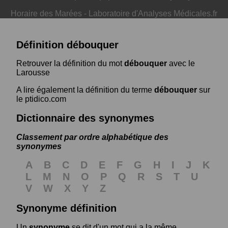
Horaire des Marées
-
Laboratoire d'Analyses Médicales.fr
Définition débouquer
Retrouver la définition du mot
débouquer
avec le
Larousse
A lire également la définition du terme
débouquer
sur
le ptidico.com
Dictionnaire des synonymes
Classement par ordre alphabétique des
synonymes
A
B
C
D
E
F
G
H
I
J
K
L
M
N
O
P
Q
R
S
T
U
V
W
X
Y
Z
Synonyme définition
Un
synonyme
se dit d'un mot qui a la même