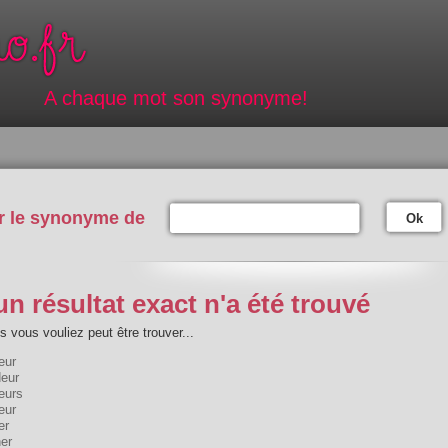
A chaque mot son synonyme!
r le synonyme de
Ok
n résultat exact n'a été trouvé
 vous vouliez peut être trouver...
eur
deur
eurs
eur
er
er