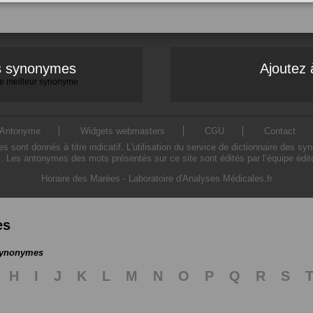
es synonymes
Ajoutez 
 le meilleur synonyme
Antonyme
Widgets webmasters
CGU
Contact
ont donnés à titre indicatif. L'utilisation du service de dictionnaire des sy
. Les antonymes des mots présentés sur ce site sont édités par l’équipe édi
Horaire des Marées
-
Laboratoire d'Analyses Médicales.fr
es
 synonymes
H
I
J
K
L
M
N
O
P
Q
R
S