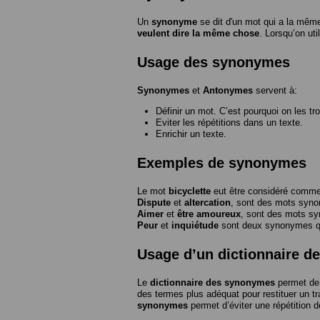
Un
synonyme
se dit d'un mot qui a la même
veulent dire la même chose
. Lorsqu’on ut
Usage des synonymes
Synonymes
et
Antonymes
servent à:
Définir un mot. C’est pourquoi on les tr
Eviter les répétitions dans un texte.
Enrichir un texte.
Exemples de synonymes
Le mot
bicyclette
eut être considéré com
Dispute
et
altercation
, sont des mots syn
Aimer
et
être amoureux
, sont des mots s
Peur
et
inquiétude
sont deux synonymes que
Usage d’un dictionnaire 
Le
dictionnaire des synonymes
permet de 
des termes plus adéquat pour restituer un trai
synonymes
permet d’éviter une répétition d