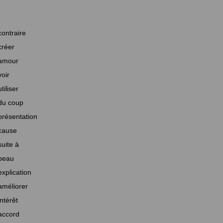
contraire
créer
amour
voir
utiliser
du coup
présentation
cause
suite à
beau
explication
améliorer
intérêt
accord