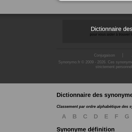
Dictionnaire d
pour vous aider à trouver
Conjugaison
Synonymo.fr © 2009 - 2026. Ces synonymes s
strictement personnel
Dictionnaire des synonym
Classement par ordre alphabétique des
A
B
C
D
E
F
G
Synonyme définition