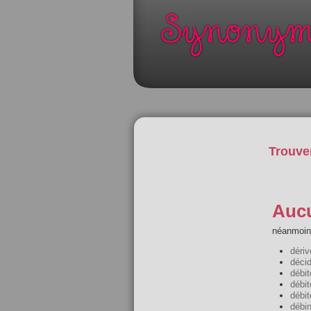
Trouve
Aucu
néanmoins
dériv
déci
débit
débit
débit
débin