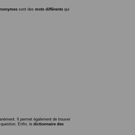
ynonymes
sont des
mots différents
qui
anément. Il permet également de trouver
n question. Enfin, le
dictionnaire des