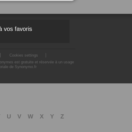
à vos favoris
Cookies settings
nonymes est gratuite et réservée à un usage
toriale de Synonymo.fr
T
U
V
W
X
Y
Z