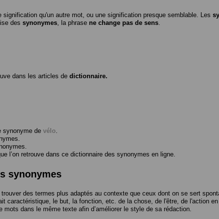
 signification qu'un autre mot, ou une signification presque semblable. Les
s
ilise des
synonymes
, la phrase
ne change pas de sens
.
ouve dans les articles de
dictionnaire.
me synonyme de
vélo
.
onymes.
ynonymes.
 l’on retrouve dans ce dictionnaire des synonymes en ligne.
des synonymes
trouver des termes plus adaptés au contexte que ceux dont on se sert spont
t caractéristique, le but, la fonction, etc. de la chose, de l'être, de l'action e
e mots dans le même texte afin d’améliorer le style de sa rédaction.